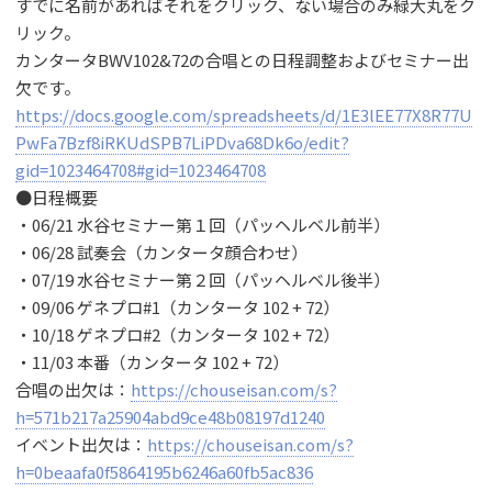
すでに名前があればそれをクリック、ない場合のみ緑大丸をク
リック。
カンタータBWV102&72の合唱との日程調整およびセミナー出
欠です。
https://docs.google.com/spreadsheets/d/1E3lEE77X8R77U
PwFa7Bzf8iRKUdSPB7LiPDva68Dk6o/edit?
gid=1023464708#gid=1023464708
●日程概要
・06/21 水谷セミナー第１回（パッヘルベル前半）
・06/28 試奏会（カンタータ顔合わせ）
・07/19 水谷セミナー第２回（パッヘルベル後半）
・09/06 ゲネプロ#1（カンタータ 102 + 72）
・10/18 ゲネプロ#2（カンタータ 102 + 72）
・11/03 本番（カンタータ 102 + 72）
合唱の出欠は：
https://chouseisan.com/s?
h=571b217a25904abd9ce48b08197d1240
イベント出欠は：
https://chouseisan.com/s?
h=0beaafa0f5864195b6246a60fb5ac836