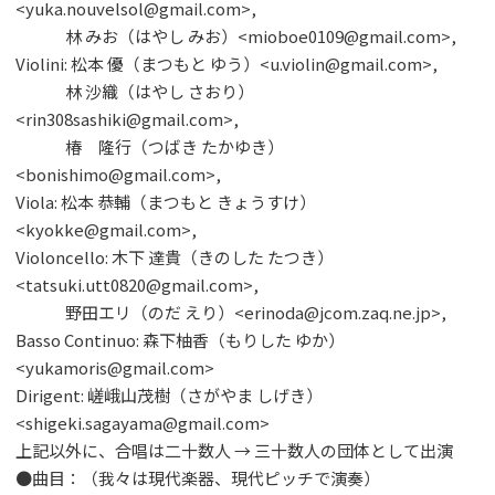
<yuka.nouvelsol@gmail.com>,
林 みお（はやし みお）<mioboe0109@gmail.com>,
Violini: 松本 優（まつもと ゆう）<u.violin@gmail.com>,
林 沙織（はやし さおり）
<rin308sashiki@gmail.com>,
椿 隆行（つばき たかゆき）
<bonishimo@gmail.com>,
Viola: 松本 恭輔（まつもと きょうすけ）
<kyokke@gmail.com>,
Violoncello: 木下 達貴（きのした たつき）
<tatsuki.utt0820@gmail.com>,
野田エリ（のだ えり）<erinoda@jcom.zaq.ne.jp>,
Basso Continuo: 森下柚香（もりした ゆか）
<yukamoris@gmail.com>
Dirigent: 嵯峨山茂樹（さがやま しげき）
<shigeki.sagayama@gmail.com>
上記以外に、合唱は二十数人 → 三十数人の団体として出演
●曲目：（我々は現代楽器、現代ピッチで演奏）