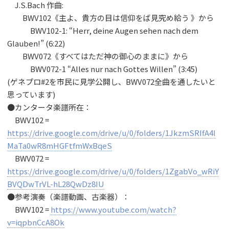
J.S.Bach 作曲:
BWV102《主よ、貴方の目は信仰をば見究め給う 》から
BWV102-1: “Herr, deine Augen sehen nach dem
Glauben!” (6:22)
BWV072《すべてはただ神の御心のままに》から
BWV072-1 “Alles nur nach Gottes Willen” (3:45)
(ゲネプロ#2を市民に見学公開し、BWV072全曲を通したいと
思っています)
●カンタータ楽譜所在：
BWV102 =
https://drive.google.com/drive/u/0/folders/1JkzmSRIfA4I
MaTa0wR8mHGFtfmWxBqeS
BWV072 =
https://drive.google.com/drive/u/0/folders/1ZgabVo_wRiY
BVQDwTrVL-hL28QwDz8IU
●参考演奏（楽譜動画、古楽器）：
BWV102 =
https://www.youtube.com/watch?
v=iqpbnCcA8Ok