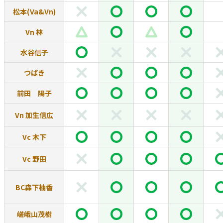
松本(Va&Vn)
Vn 林
水谷信子
つばき
前田 陽子
Vn 加生信広
Vc 木下
Vc 野田
BC森下柚香
嵯峨山茂樹