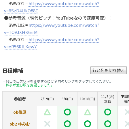
BWV072 =
https://www.youtube.com/watch?
v=6SzD4UkO88E
●参考音源（現代ピッチ：YouTubeなので速度可変）：
BWV102 =
https://www.youtube.com/watch?
v=TOVJXHK6rrM
BWV072 =
https://www.youtube.com/watch?
v=eR56RILKewY
日程候補
行と列を切り替え
・各自の出欠状況を変更するには名前のリンクをタップしてください。
・幹事が並び順を変更しました。
11/3(火)
▼調
参加者
7/19(日)
9/6(日)
10/18(日)
本番
録
ob篠原
ob2 林みお