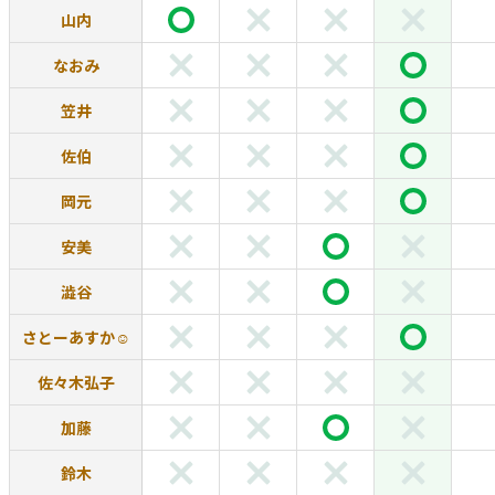
山内
なおみ
笠井
佐伯
岡元
安美
澁谷
さとーあすか☺︎
佐々木弘子
加藤
鈴木