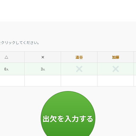
をクリックしてください。
△
×
澁谷
加藤
0
3
人
人