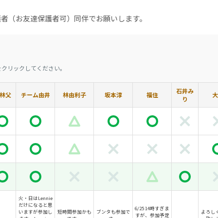
護者（お友達保護者可）同伴でお願いします。
をクリックしてください。
石井み
林父
チーム由井
林由利子
坂本淳
福住
大
り
火・日はLennie
だけになると思
6/25 14時すぎま
いますが参加し
短時間参加かも
ブンタも参加で
よろし
すが、参加予定