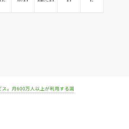
ます。
行けます
お願いします
ます
す。
ビス。月600万人以上が利用する調