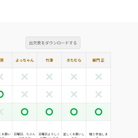
出欠表をダウンロードする
賀
よっちゃん
竹澤
きたむら
藤門 正
くお願い
日曜日、たぶん
日曜日よろしく
宜しくお願いし
睦と参加しま