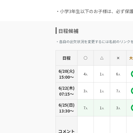
・小学3年生以下のお子様は、必ず保
日程候補
・各自の出欠状況を変更するには名前のリンク
日程
◯
△
×
大
6/20(火)
4
1
6
人
人
人
15:00〜
6/22(木)
3
1
7
人
人
人
07:15〜
6/25(日)
7
1
3
人
人
人
13:30〜
コメント