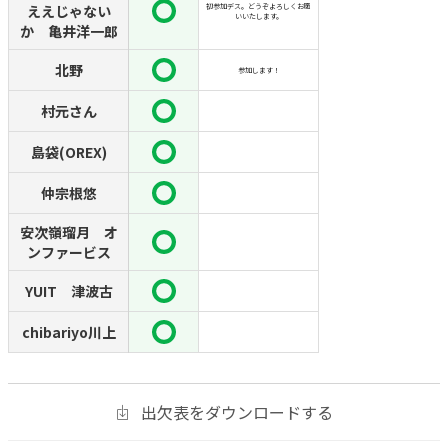
ええじゃない
初参加デス。どうぞよろしくお願
いいたします。
か 亀井洋一郎
北野
参加します！
村元さん
島袋(OREX)
仲宗根悠
安次嶺瑠月 オ
ンファービス
YUIT 津波古
chibariyo川上
出欠表をダウンロードする