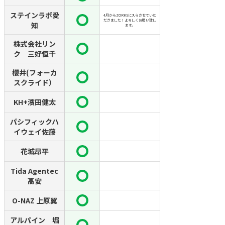
ステインラボ愛
4月からZORKSに入らさせていた
だきました！よろしくお願い致し
知
ます。
株式会社リン
ク 三好恒千
櫻井(フォーカ
スクライド）
KH+濱田健太
パシフィックハ
イウェイ佐藤
花城昂平
Tida Agentec
髙安
O-NAZ 上原翼
アルパイン 堀