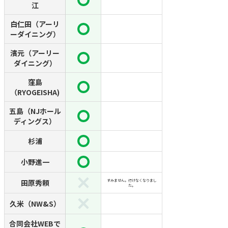
江
白仁田（アーリ
ーダイニング）
濱元（アーリー
ダイニング）
窪島
（RYOGEISHA)
五島（NJホール
ディングス）
杉浦
小野進一
田原秀頼
すみません。行けなくなりまし
た。
久米（NW&S）
合同会社WEBで