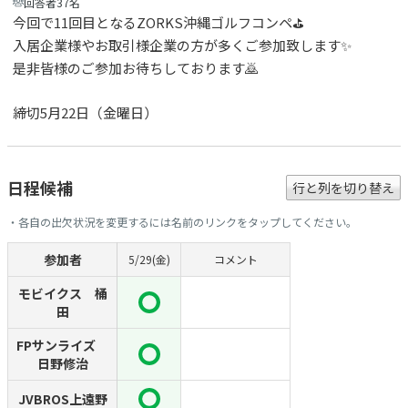
回答者37名
今回で11回目となるZORKS沖縄ゴルフコンペ⛳
入居企業様やお取引様企業の方が多くご参加致します✨
是非皆様のご参加お待ちしております🙇
締切5月22日（金曜日）
日程候補
行と列を切り替え
・各自の出欠状況を変更するには名前のリンクをタップしてください。
参加者
5/29(金)
コメント
モビイクス 桶
田
FPサンライズ
日野修治
JVBROS上遠野