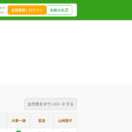
すが、
会員登録 / ログイン
お知らせ
利に！
出欠表をダウンロードする
片瀬一雄
紫音
山﨑朋子