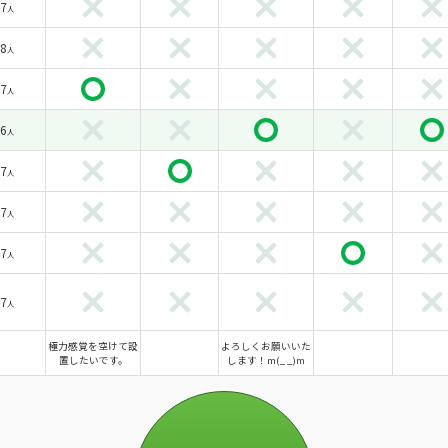
7
人
8
人
7
人
6
人
7
人
7
人
7
人
7
人
極力感覚を空けて設
よろしくお願いいた
置したいです。
します！m(_ _)m