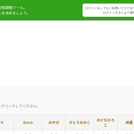
日程調整ツール。
ログインなしでもご利用いただけま
ルを決めましょう。
ログインするとより便
をクリックしてください。
のぐちひろ
×
Erico
みやび
さとうみかこ
麻里
こ