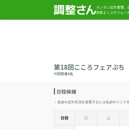
カンタン出欠管理、
効率よくスケジュー
第18回こころフェアぷち
回答者8名
日程候補
・各自の出欠状況を変更するには名前のリンク
日程
◯
△