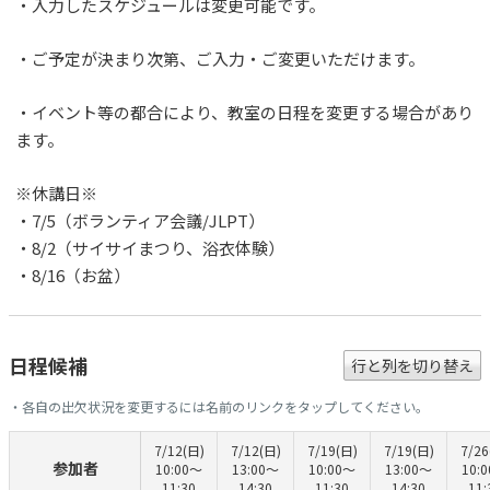
・入力したスケジュールは変更可能です。
・ご予定が決まり次第、ご入力・ご変更いただけます。
・イベント等の都合により、教室の日程を変更する場合があり
ます。
※休講日※
・7/5（ボランティア会議/JLPT）
・8/2（サイサイまつり、浴衣体験）
・8/16（お盆）
日程候補
行と列を切り替え
・各自の出欠状況を変更するには名前のリンクをタップしてください。
7/12(日)
7/12(日)
7/19(日)
7/19(日)
7/26
参加者
10:00〜
13:00〜
10:00〜
13:00〜
10:
11:30
14:30
11:30
14:30
11: