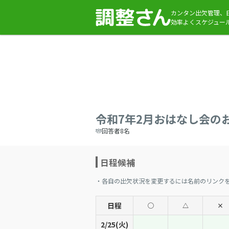
カンタン出欠管理、
効率よくスケジュー
令和7年2月おはなし会の
回答者8名
日程候補
・各自の出欠状況を変更するには名前のリンク
日程
◯
△
×
2/25(火)