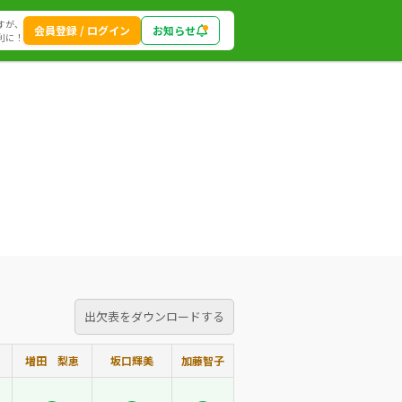
すが、
会員登録 / ログイン
お知らせ
利に！
出欠表をダウンロードする
増田 梨恵
坂口輝美
加藤智子