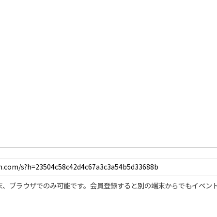
/
Unmute
末、ブラウザでのみ可能です。会員登録すると別の端末からでもイベン