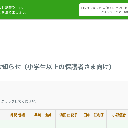
日程調整ツール。
ログインなしでもご利用いただけま
ルを決めましょう。
ログインするとより便
お知らせ（小学生以上の保護者さま向け）
をクリックしてください。
井関 香緒
早川 由美
濵田 由紀子
田中 江利子
小野優香