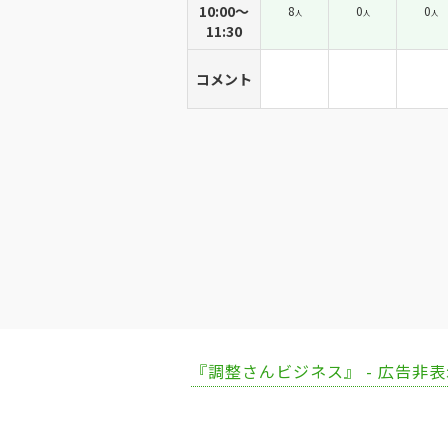
10:00〜
8
0
0
人
人
人
11:30
コメント
『調整さんビジネス』 - 広告非