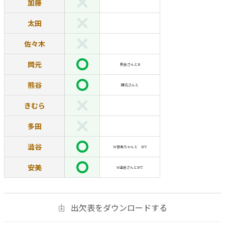
加藤
太田
佐々木
岡元
熊谷さんとB
熊谷
岡元さんと
きむら
多田
澁谷
Ｗ安美ちゃんと Bで
安美
W澁谷さんとBで
出欠表をダウンロードする