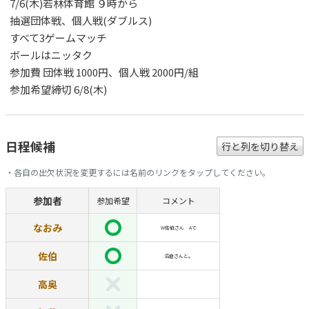
7/6(木)若林体育館 ９時から
抽選団体戦、個人戦(ダブルス)
すべて3ゲームマッチ
ボールはニッタク
参加費 団体戦 1000円、個人戦 2000円/組
参加希望締切 6/8(木)
日程候補
行と列を切り替え
・各自の出欠状況を変更するには名前のリンクをタップしてください。
参加者
参加希望
コメント
なおみ
W佐伯さん Aで
佐伯
沼倉さんと。
高奥