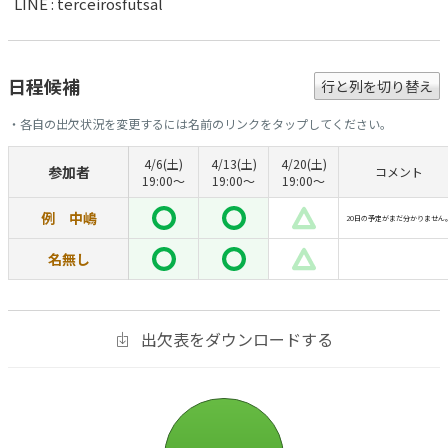
LINE : terceirosfutsal
日程候補
行と列を切り替え
・各自の出欠状況を変更するには名前のリンクをタップしてください。
4/6(土)
4/13(土)
4/20(土)
参加者
コメント
19:00〜
19:00〜
19:00〜
例 中嶋
20日の予定がまだ分かりません
名無し
出欠表をダウンロードする