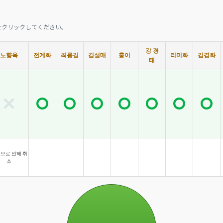
をクリックしてください。
강 경
노향옥
전계화
최룡길
김설매
홍이
리미화
김경화
태
으로 인해 취
소