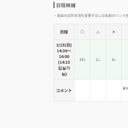
日程候補
・各自の出欠状況を変更するには名前のリンク
日程
◯
△
×
3/15(日)
14:30〜
16:00
19
1
3
人
人
人
(14:15
입실가
능)
출장
コメント