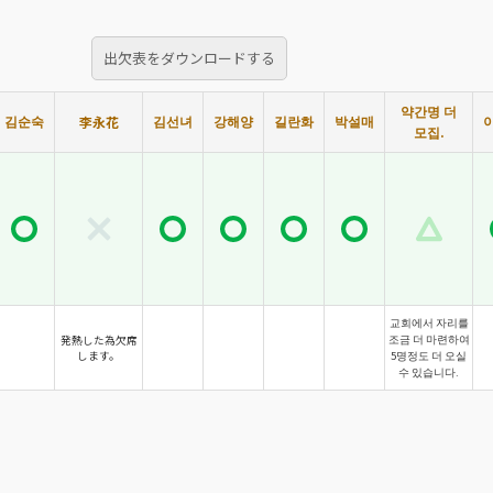
出欠表をダウンロードする
약간명 더
김순숙
김선녀
강해양
길란화
박설매
李永花
모집.
교회에서 자리를
조금 더 마련하여
発熱した為欠席
します。
5명정도 더 오실
수 있습니다.