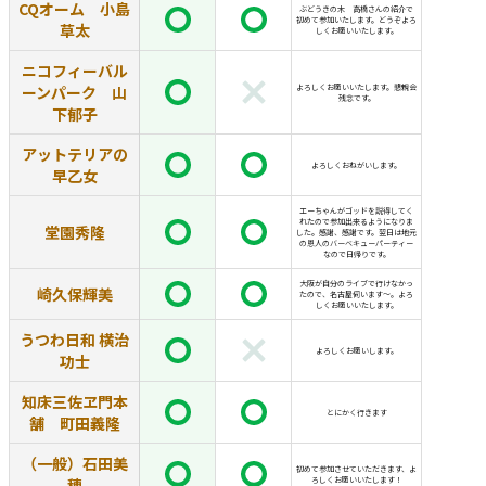
CQオーム 小島
ぶどうきの木 高橋さんの紹介で
初めて参加いたします。どうぞよろ
草太
しくお願いいたします。
ニコフィーバル
ーンパーク 山
よろしくお願いいたします。懇親会
残念です。
下郁子
アットテリアの
よろしくおねがいします。
早乙女
エーちゃんがゴッドを説得してく
れたので参加出来るようになりま
堂園秀隆
した。感謝、感謝です。翌日は地元
の恩人のバーベキューパーティー
なので日帰りです。
大阪が自分のライブで行けなかっ
崎久保輝美
たので、名古屋伺います～。よろ
しくお願いいたします。
うつわ日和 横治
よろしくお願いします。
功士
知床三佐ヱ門本
とにかく行きます
舗 町田義隆
（一般）石田美
初めて参加させていただきます、よ
穂
ろしくお願いいたします！