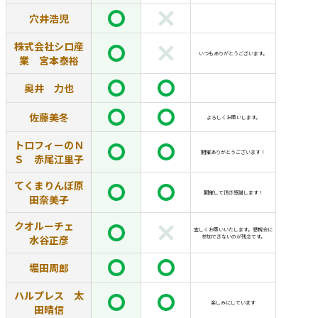
穴井浩児
株式会社シロ産
いつもありがとうございます。
業 宮本泰裕
奥井 力也
佐藤美冬
よろしくお願いします。
トロフィーのＮ
開催ありがとうございます！
Ｓ 赤尾江里子
てくまりんぼ原
開催して頂き感謝します！
田奈美子
クオルーチェ
宜しくお願いいたします。懇親会に
水谷正彦
参加できないのが残念です。
堀田周郎
ハルプレス 太
楽しみにしています
田晴信