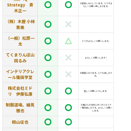
Strategy 青
大変楽しみにしています。どうぞよ
ろしくお願い申し上げます。
木正一
（株）木屋 小林
恵美
（一般）松原一
どうぞよろしくお願いします。
太
てくまりんぼ山
よろしくお願いします！
田るみ
インテリアクレ
お世話になります。とても楽しみで
ール篠田亨至
す。
株式会社ミド
宜しくお願いいたします。
リ 伊藤弘康
制服道場。細見
三輪さんの会社に行くのとセミナ
ー両方楽しみです。よろしくお願い
雅也
します。
籾山征也