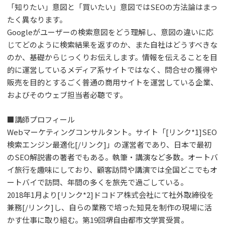
「知りたい」意図と「買いたい」意図ではSEOの方法論はまっ
たく異なります。
Googleがユーザーの検索意図をどう理解し、意図の違いに応
じてどのように検索結果を返すのか、また自社はどうすべきな
のか、基礎からじっくりお伝えします。情報を伝えることを目
的に運営しているメディア系サイトではなく、問合せの獲得や
販売を目的とするごく普通の商用サイトを運営している企業、
およびそのウェブ担当者必聴です。
■講師プロフィール
Webマーケティングコンサルタント。サイト「[リンク*1]SEO
検索エンジン最適化[/リンク]」の運営者であり、日本で最初
のSEO解説書の著者でもある。執筆・講演など多数。オートバ
イ旅行を趣味にしており、顧客訪問や講演では全国どこでもオ
ートバイで訪問、年間の多くを旅先で過ごしている。
2018年1月より[リンク*2]ドコドア株式会社にて社外取締役を
兼務[/リンク]し、自らの業務で培った知見を制作の現場に活
かす仕事に取り組む。第19回堺自由都市文学賞受賞。