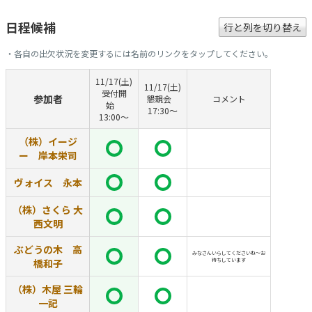
日程候補
行と列を切り替え
・各自の出欠状況を変更するには名前のリンクをタップしてください。
11/17(土)
11/17(土)
受付開
参加者
懇親会
コメント
始
17:30〜
13:00〜
（株）イージ
ー 岸本栄司
ヴォイス 永本
（株）さくら 大
西文明
ぶどうの木 高
みなさんいらしてくださいね～お
橋和子
待ちしています
（株）木屋 三輪
一記