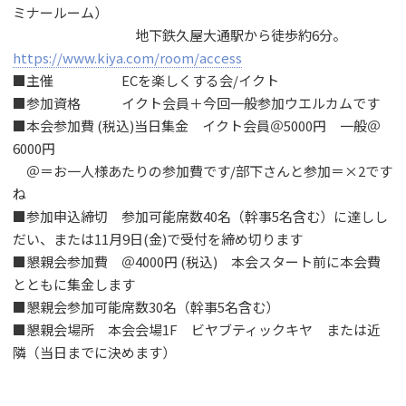
ミナールーム）
地下鉄久屋大通駅から徒歩約6分。
https://www.kiya.com/room/access
■主催 ECを楽しくする会/イクト
■参加資格 イクト会員＋今回一般参加ウエルカムです
■本会参加費 (税込)当日集金 イクト会員＠5000円 一般＠
6000円
＠＝お一人様あたりの参加費です/部下さんと参加＝×2です
ね
■参加申込締切 参加可能席数40名（幹事5名含む）に達しし
だい、または11月9日(金)で受付を締め切ります
■懇親会参加費 ＠4000円 (税込) 本会スタート前に本会費
とともに集金します
■懇親会参加可能席数30名（幹事5名含む）
■懇親会場所 本会会場1F ビヤブティックキヤ または近
隣（当日までに決めます）