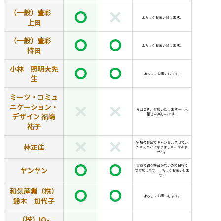
（一般）豊彩
よろしくお願い致します。
上田
（一般）豊彩
よろしくお願い致します。
持田
小林 照明大先
よろしくお願いします。
生
ミーツ・コミュ
ニケーション・
今回こそ、参加いたします…！木
デザイン 福嶋
屋さん楽しみです。
祐子
家庭の都合でキャンセルさせてい
林正佳
ただくことになりました、すみま
せん。
東京で聞く機会がないので日帰り
ヤンヤン
で参加します。よろしくお願いしま
す。
和気産業（株）
よろしくお願いします。
鈴木 加代子
（株）IQ-