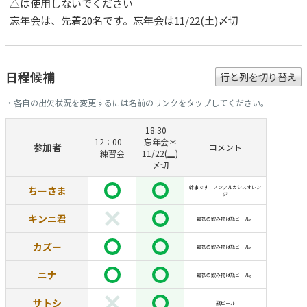
△は使用しないでください
忘年会は、先着20名です。忘年会は11/22(土)〆切
日程候補
行と列を切り替え
・各自の出欠状況を変更するには名前のリンクをタップしてください。
18:30
12：00
忘年会＊
参加者
コメント
練習会
11/22(土)
〆切
ちーさま
幹事です ノンアルカシスオレン
ジ
キンニ君
最初の飲み物は瓶ビール。
カズー
最初の飲み物は瓶ビール。
ニナ
最初の飲み物は瓶ビール。
サトシ
瓶ビール