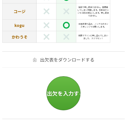
当日で申し訳ありません。体調壊
コージ
してしまい欠席します。忘年会キャ
ンセル料お支払いします。申し訳あ
りません。
kogu
30名枠滑り込み、ノンアルのカシ
スオレンジでお願いします。
かわうそ
奈良マラソンに申し込んでしまい
ました、スミマセン！
出欠表をダウンロードする