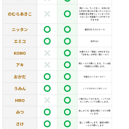
瓶ビール。ちーさまへ、前日に前
人未到の(単に私が走ったことない)
のむらあきこ
距離を走る予定としてしまったの
で泣く泣く忠臣蔵ランはやめてお
きます😭
ニッタン
最初はもちろんビール
エミコ
乾杯は🍺
KOMO
仕事が入り「練習」は休みます🙏
「忘年会」は参加！瓶ビール🙇‍♂️
アキ
瓶ビールでお願いします。ランは雨
や雨後なら欠席します。
おかだ
可能ならハイボールで！
うみん
ノンアルのカシスオレンジ
HIRO
ご無沙汰しております。ノンアルの
カシスオレンジでお願いします。
みつ
楽しみです。最初は瓶ビールでお願
いします。
さけ
宜しくお願いします 最初は瓶ビ
ールでお願いします