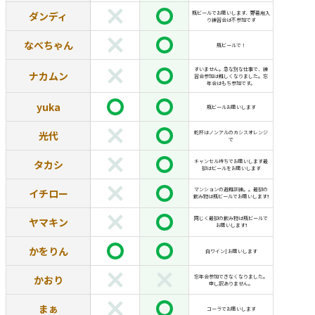
ダンディ
瓶ビールでお願いします、野暮用入
り練習会は不参加です
なべちゃん
瓶ビールで！
すいません。急な別な仕事で、練
ナカムン
習会参加は難しくなりました。忘
年会はもち参加です。
yuka
瓶ビールお願いします
光代
乾杯はノンアルのカシスオレンジ
で
タカシ
キャンセル待ちでお願いします最
初はビールをお願いします
マンションの避難訓練。。最初の
イチロー
飲み物は瓶ビールでお願いします❗️
同じく最初の飲み物は瓶ビールで
ヤマキン
お願いします❗️
かをりん
白ワイン🍾お願いします
かおり
忘年会参加できなくなりました。
申し訳ありません。
まぁ
コーラでお願いします