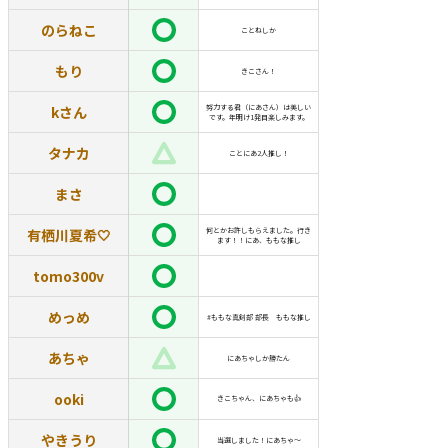
のらねこ
ことねしか
もり
きこさん！
kさん
努力する君（にあさん）は美しい
です。年明け1発目楽しみます。
タナカ
ことにあ2人推し！
まさ
有栖川夏希🤍
何とかお許しもらえました。行き
ます！！にあ、ももな推し
tomo300v
めっめ
#ももな真剣部 部長 ももな推し
あちゃ
にあちゃしか勝たん
ooki
きこちゃん、にあちゃも👍
やきうり
当選しました！にあちゃ〜