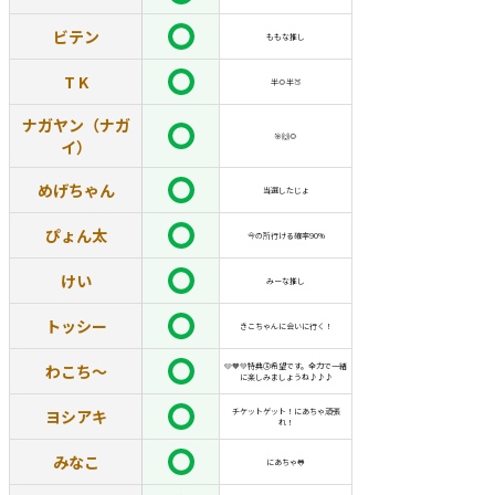
ビテン
ももな推し
T K
半🌻半🍑
ナガヤン（ナガ
🎯🙌🌻
イ）
めげちゃん
当選したじょ
ぴょん太
今の所行ける確率90%
けい
みーな推し
トッシー
きこちゃんに会いに行く！
わこち〜
🩵🧡💚特典⑤希望です。全力で一緒
に楽しみましょうね♪♪♪
ヨシアキ
チケットゲット！にあちゃ頑張
れ！
みなこ
にあちゃ🐸