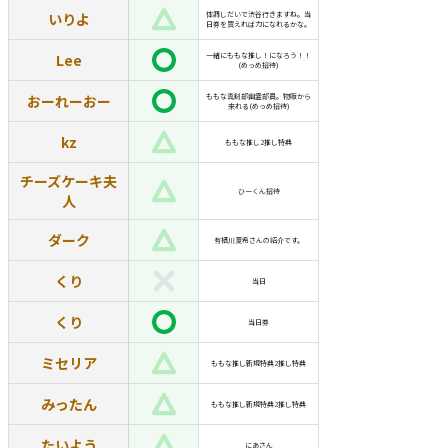
いりよ
体調しだいで渋谷行きますね。当
日券を買えれば力になれるかな。
Lee
一緒にももな推し！になろう！！
(めっめ招待)
おーれーおー
ももな真剣部幽霊部員。物販から
来れる(めっめ招待)
kz
ももな推し2推し特典
チーズケーキ夫
ひーくん招待
人
ダーク
有栖川夏希さんの紹介です。
くり
当日
くり
当日券
ミセリア
ももな推し新規特典2推し特典
みったん
ももな推し新規特典2推し特典
たいよう
にあさん