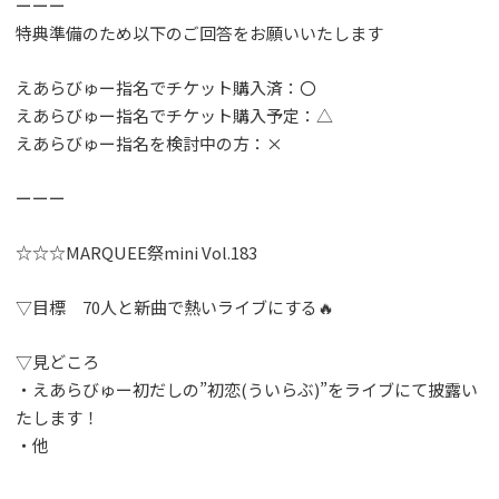
ーーー
特典準備のため以下のご回答をお願いいたします
えあらびゅー指名でチケット購入済：〇
えあらびゅー指名でチケット購入予定：△
えあらびゅー指名を検討中の方：×
ーーー
☆☆☆MARQUEE祭mini Vol.183
▽目標 70人と新曲で熱いライブにする🔥
▽見どころ
・えあらびゅー初だしの”初恋(ういらぶ)”をライブにて披露い
たします！
・他