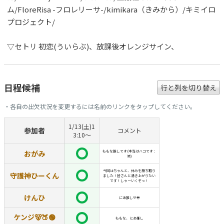
ム/FloreRisa -フロレリーサ-/kimikara（きみから）/キミイロ
プロジェクト/
▽セトリ 初恋(ういらぶ)、放課後オレンジサイン、
日程候補
行と列を切り替え
・各自の出欠状況を変更するには名前のリンクをタップしてください。
1/13(土)1
参加者
コメント
3:10〜
おがみ
ももな推しです(本当はハコです：
笑)
今回はちゃんと、休みを勝ち取り
守護神ひーくん
ました！皆さんと湧き上がりたい
です！しゃーいくぞっ！
けんひ
にあ推し💚🐸
ケンジ🐻🍑🟢
ももな、にあ推し