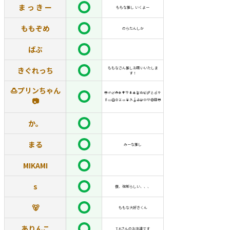
ま っ き ー
ももな推し いくよー
ももぞめ
のらたんしか
ばぶ
きぐれっち
ももなさん推しお願いいたしま
す！
🍮プリンちゃん
🐸🌱🌿☘️🍀🌳🌴🌲🎄🪴🎋🍃🌾🍐🍏🥦
📷
🥬🥒🥝🫑🫒🥗🍵🎾🪀⛳️🧩🦠💚🟢🟩🐸
か。
まる
みーな推し
MIKAMI
s
僕、強制らしい、、、
🐻‍
ももな大好きくん
ありんこ
T.Kさんのお友達です