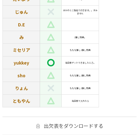
じゅん
ほかのとこ指名で行きます。。すみ
ません
D.E
み
2推し特典。
ミセリア
ももな推し2推し特典
yukkey
当日券ゲットできましたとさ。
sho
ももな推し2推し特典
りょん
ももな推し2推し特典
ともやん
当日券で入れたら
出欠表をダウンロードする