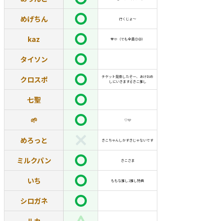
めげちん
行くじょ〜
kaz
🧡🫶（でも全員😍😅）
タイソン
チケット発券したぞー、あけおめ
クロスポ
しにいきます✌️きこ推し
七聖
🌱
🤍🩵
めろっと
きこちゃんしかすきじゃないです
ミルクパン
きこさま
いち
ももな推し2推し特典
シロガネ