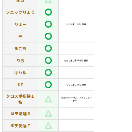
ルカ
ソニックりょう
りょー
ももな推し2推し特典
モ
まこち
りお
ももな推し新規2推し特典
キハル
DE
ももな推し2推し特典
クロスポ招待１
当日チケット購入、えあらびゅー
名
初めて
🐰ヲ友達 S
🐰ヲ友達 T