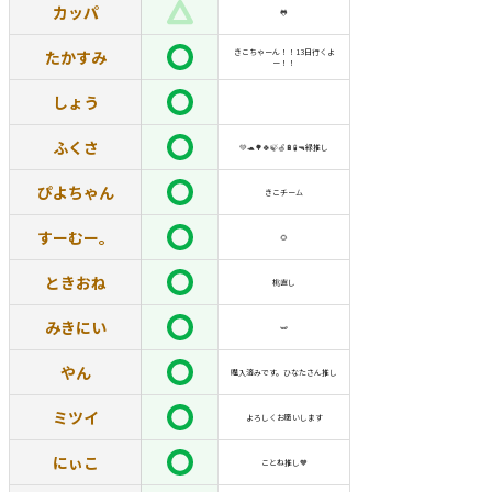
カッパ
🐸
たかすみ
きこちゃーん！！13日行くよ
ー！！
しょう
ふくさ
💚🐢🌳🍀🍃🍏🔋🧪🔫緑推し
ぴよちゃん
きこチーム
すーむー。
🌻
ときおね
桃直し
みきにい
🫛
やん
購入済みです。ひなたさん推し
ミツイ
よろしくお願いします
にぃこ
ことね推し🧡