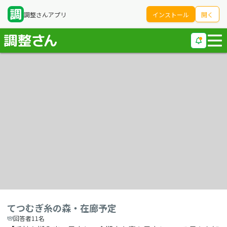
調整さんアプリ
インストール
開く
てつむぎ糸の森・在廊予定
回答者11名