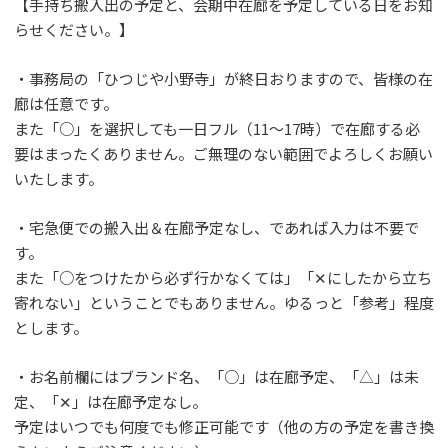
【手持ち搬入出の予定と、会期中在廊を予定している日をお知
らせください。】
・事務局の「ひつじや小野寺」が終日おりますので、皆様の在
廊は任意です。
また「○」を選択しても一日フル（11～17時）で在廊する必
要はまったくありません。ご無理のない範囲でよろしくお願い
いたします。
・宅急便での搬入出＆在廊予定なし、であれば入力は不要で
す。
また「○をつけたから必ず行かなくては」「✕にしたから立ち
寄れない」ということでもありません。ゆるっと「参考」程度
とします。
・お名前欄にはブランド名、「○」は在廊予定、「△」は未
定、「✕」は在廊予定なし。
予定はいつでも何度でも修正可能です（他の方の予定を書き換