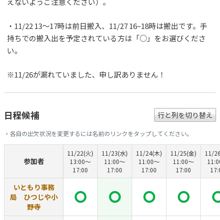
えないようご注意ください）。
・11/22 13～17時は前日搬入、11/27 16~18時は搬出です。手
持ちでの搬入出を予定されている方は「○」をお選びくださ
い。
※11/26が漏れていました、申し訳ありません！
日程候補
行と列を切り替え
・各自の出欠状況を変更するには名前のリンクをタップしてください。
11/22(火)
11/23(水)
11/24(木)
11/25(金)
11/2
参加者
13:00〜
11:00〜
11:00〜
11:00〜
11:
17:00
17:00
17:00
17:00
17:
いともり事務
局 ひつじや小
野寺