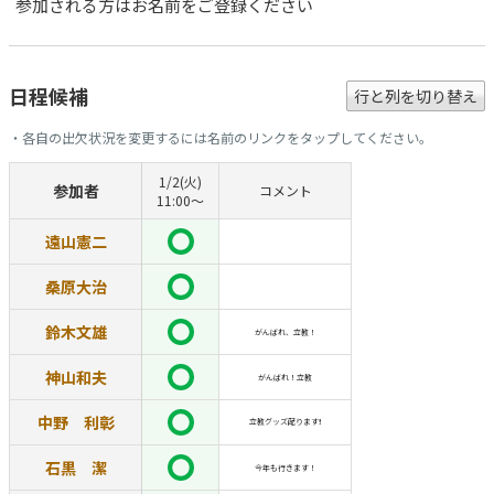
参加される方はお名前をご登録ください
日程候補
行と列を切り替え
・各自の出欠状況を変更するには名前のリンクをタップしてください。
1/2(火)
参加者
コメント
11:00〜
遠山憲二
桑原大治
鈴木文雄
がんばれ、立教！
神山和夫
がんばれ！立教
中野 利彰
立教グッズ配ります❗
石黒 潔
今年も行きます！