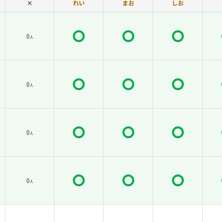
×
れい
まお
しお
0
人
0
人
0
人
0
人