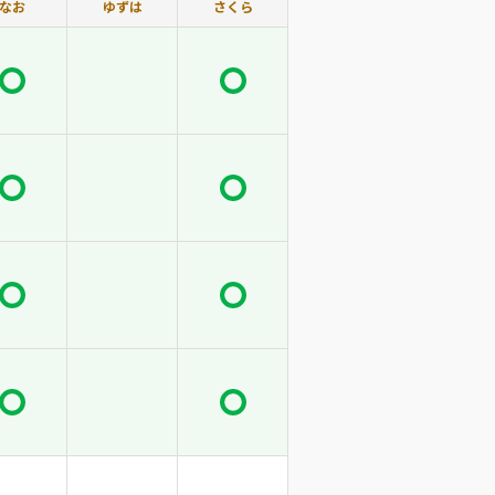
なお
ゆずは
さくら