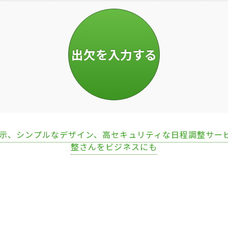
表示、シンプルなデザイン、高セキュリティな日程調整サー
整さんをビジネスにも
Loaded
:
67.51%
/
Unmute