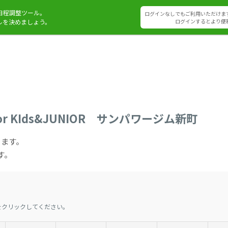
日程調整ツール。
ログインなしでもご利用いただけま
ルを決めましょう。
ログインするとより便
 for KIds&JUNIOR サンパワージム新町
ります。
す。
をクリックしてください。