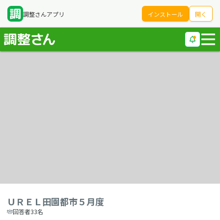
調整さんアプリ
インストール
開く
ＵＲＥＬ田園都市５月度
回答者33名