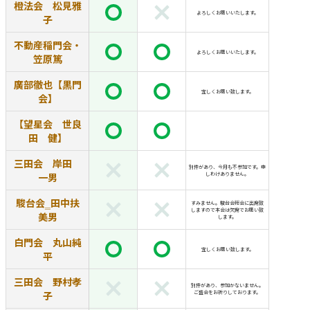
橙法会 松見雅
よろしくお願いいたします。
子
不動産稲門会・
よろしくお願いいたします。
笠原篤
廣部徹也【黒門
宜しくお願い致します。
会】
【望星会 世良
田 健】
三田会 岸田
別件があり、今月も不参加です。申
一男
しわけありません。
駿台会‗田中扶
すみません。駿台会総会に出席致
しますので本会は欠席でお願い致
美男
します。
白門会 丸山純
宜しくお願い致します。
平
三田会 野村孝
別件があり、参加かないません。
子
ご盛会をお祈りしております。