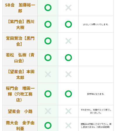
SB会 加藤裕一
郎
【紫門会】西川
よろしくお願いいたします。
大樹
宮田賢治【黒門
会】
若松 弘樹（青
山会）
【望星会】本田
太郎
桜門会 増田一
輝（穴吹工務
初参加になります。
店）
望星会 小路
すみません、仕事が入って来てし
まいました。
商大会 金子由
懇親会は欠席とさせて下さい。申
利亜
し訳ありません（5月16日変更）