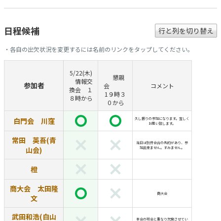
日程候補
行と列を切り替え
・各自の出欠状況を変更するには名前のリンクをタップしてください。
5/22(木)
懇親
情報交
参加者
会
コメント
換会 １
1９時３
８時から
０から
白門会 川窪
久し振りの参加になります。宜しく
お願い致します。
常田 英吾(青
当日は別件会合の先約があり、参
山会)
加出来ません。すみません。
橙
商大会 太田隆
商大会
文
武田和浩(白山
本会の総会と重なり欠席させてい