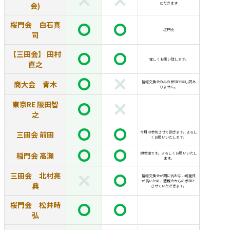
会)
ただきます
桜門会 白石真
桜門会
司
【三田会】 田村
宜しくお願い致します。
直之
商大会 青木
情報交換会のみの参加で申し訳あ
りません。
東京RE 阪田智
之
三田会 前田
今月は参加させて頂きます。よろし
くお願いいたします。
稲門会 高瀬
初参加です。よろしくお願いいたし
ます。
三田会 北村亮
情報交換会が間に合わない可能性
が高いため、懇親会からの参加と
典
させていただきます。
桜門会 松井時
弘