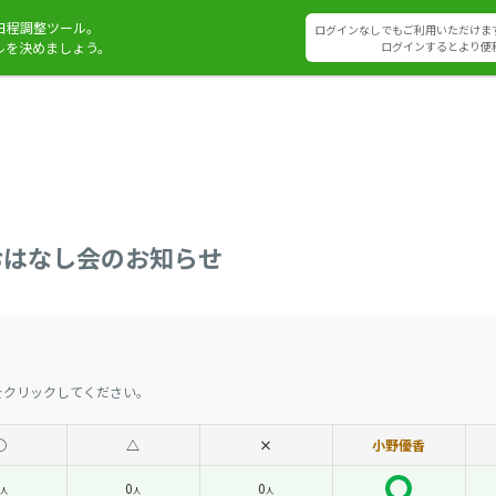
日程調整ツール。
ログインなしでもご利用いただけま
ルを決めましょう。
ログインするとより便
おはなし会のお知らせ
をクリックしてください。
◯
△
×
小野優香
0
0
人
人
人