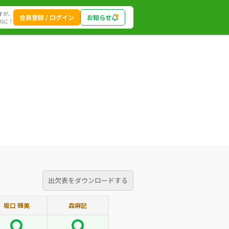
すが、
会員登録 / ログイン
お知らせ
利に！
出欠表をダウンロードする
坂口 輝美
森麻記