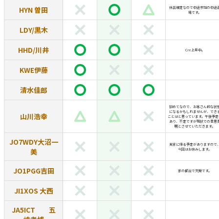
HYN 曽田
休出確定なので中途参加の中途
場です。
LDY/黒木
HHD/川井
Cre上昇中。
KWE伊藤
清水佳郎
初めてなので、お客さん的な状
になるかもしれませんが、でき
山川浩幸
ことはと思っています。午後予定
あり、不定ですが現状での意思
明とさせていただきます。
JO7WDY大沼一
実家に帰る予定がありますので
美
今回はお休みします。
JO1PGG吉田
家の都合で欠席です。
JI1XOS 大西
JA5ICT 五