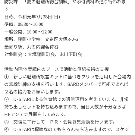
防災課 「夏の避難所総合訓練」が添付資料の通り行われま
す。
日時、令和元年7月28日(日)
準備、08:30～10:00
一般公開、10:00～12:00
場所、窪町小学校 文京区大塚3-2-3
最寄り駅、丸の内線茗荷谷
対象町会 ：大塚窪町町会、氷川下町会
活動内容:体育館内のブースで活動と無線技術の支援
① 新しい避難所設営キットに基づきフリラを活用した会場内
の無線訓練の支援を行います。BARDメンバーで可能であれば
２名の協力をお願いします。
② D-STARによる体育館での通常運用を考えています。非常
持ち出しセットを持ち込みますので、当日人数が十分ならば
HFアンテナ展開をしてみます。
③ 交信に平行して ＰＲ・会員募集活動を行います。
④ D-STARは標準なのでもちろん持ち込みますので、スケジ