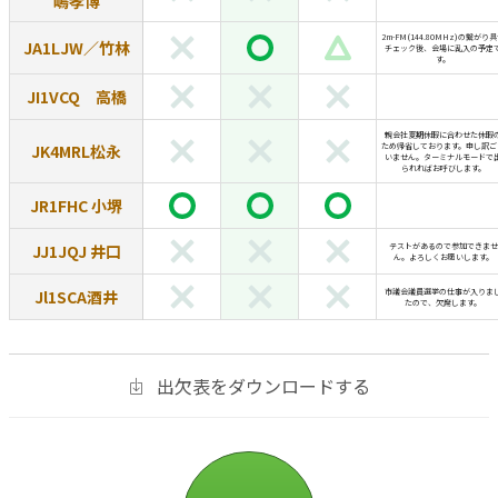
嶋孝博
2m-FM(144.80MHz)の繋がり
JA1LJW／竹林
チェック後、会場に乱入の予定
す。
JI1VCQ 高橋
親会社夏期休暇に合わせた休暇
JK4MRL松永
ため帰省しております。申し訳ご
いません。ターミナルモードで
られればお呼びします。
JR1FHC 小堺
JJ1JQJ 井口
テストがあるので参加できませ
ん。よろしくお願いします。
Jl1SCA酒井
市議会議員選挙の仕事が入りま
たので、欠席します。
出欠表をダウンロードする