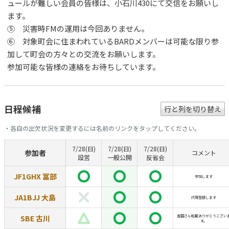
ュールが難しい会員の皆様は、小石川430にて交信をお願いし
ます。
⑤ 災害時FMの運用は今回ありません。
⑥ 対象町会に住まわれているBARDメンバーは可能な限り参
加して町会の方々との交流をお願いします。
参加可能な皆様の連絡をお待ちしています。
日程候補
行と列を切り替え
・各自の出欠状況を変更するには名前のリンクをタップしてください。
7/28(日)
7/28(日)
7/28(日)
参加者
コメント
設営
一般公開
反省会
JF1GHX 冨部
参加します
JA1BJJ 大島
代理登録します
SBE 古川
曽田さん転載ありがとうござい
す。