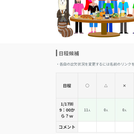
日程候補
・各自の出欠状況を変更するには名前のリンク
日程
◯
△
×
1/17㈰
9：00か
11
0
0
人
人
人
ら？ｗ
コメント