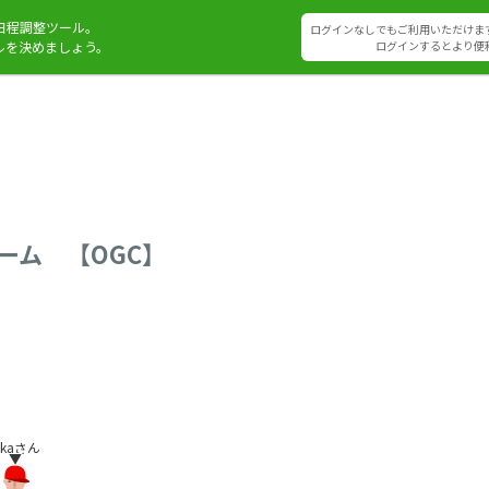
日程調整ツール。
ログインなしでもご利用いただけま
ルを決めましょう。
ログインするとより便
ゲーム 【OGC】
Okaさん
▼