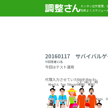
カンタン出欠管理、
効率よくスケジュー
20160117 サバイバル
回答者11名
今回はテスト運用
代理入力させていただきました
Topフレ
Topフレ
ンド（初
ンド（初
Abeさん
Top
Tdocoro
参加）
参加）
▼
▼
▼
▼
▼
hide
K-5
Kazu
401
sinceK
▼
▼
▼
▼
▼