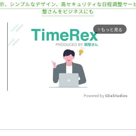
表示、シンプルなデザイン、高セキュリティな日程調整サー
整さんをビジネスにも
もっと見る
arrow_forward_ios
Powered by 
GliaStudios
Mute