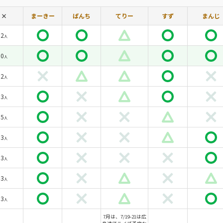
×
まーきー
ぱんち
てりー
すず
まんじ
2
人
0
人
2
人
3
人
5
人
3
人
3
人
3
人
3
人
7月は、7/19-21は広