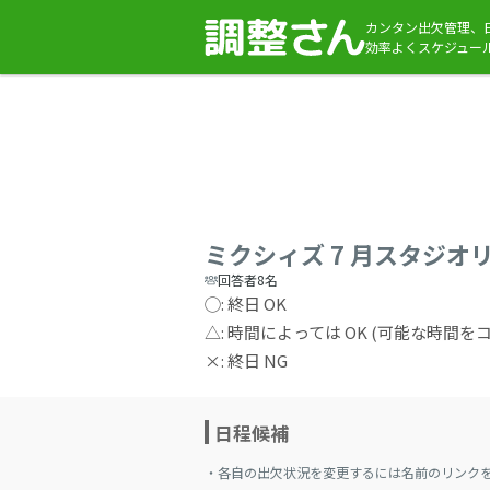
カンタン出欠管理、
効率よくスケジュー
ミクシィズ 7 月スタジオ
回答者8名
◯: 終日 OK
△: 時間によっては OK (可能な時間
×: 終日 NG
日程候補
・各自の出欠状況を変更するには名前のリンク