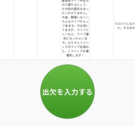
島遠征ライブ予定な
ので避けるとして、
その他の週末はまっ
たくわかりません。
今後、間違いなくい
ろんなライブが入っ
7/13バツにな
て来ます。今は空い
た。すみま
てますが、ライブと
リハなら、ライブ優
先になっちゃいま
す。もちろんミクシ
ィズのライブ出演な
ら、ミクシィズを最
優先します！