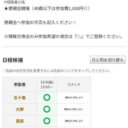
回答者23名
★懇親会開催（40歳以下は参加費1,000円☆）
懇親会へ参加の可否も記入ください！
※情報交換会のみ参加希望の場合は『△』でご登録ください。
日程候補
行と列を切り替え
・各自の出欠状況を変更するには名前のリンクをタップしてください。
10/6(金)
参加者
コメント
19:00〜
五十嵐
懇親会も参加します
大野
懇親会も参加します。
黒田
懇親会も参加します