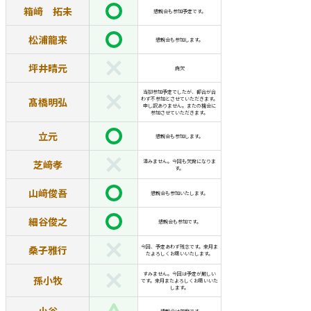
箱﨑 拓未
懇親会も参加予定です。
松浦龍来
懇親会も参加します。
坪井晴元
病欠
当初参加予定でしたが、都合が合
髙橋明弘
わず不参加とさせていただきます。
申し訳ありません。またの機会に
参加させていただきます。
立元
懇親会も参加します。
芝﨑孝
済みません。今回も欠席になりま
す。
山﨑俊吾
懇親会も参加いたします。
細谷俊之
懇親会も参加です。
桑子雅行
今回、予定あわず残念です。来月ま
たよろしくお願いいたします。
すみません。今回は予定が厳しい
孫小牧
です。来月またよろしくお願いいた
します。