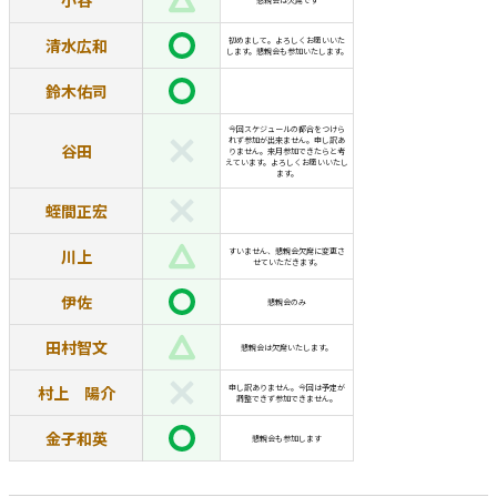
小谷
懇親会は欠席です
清水広和
初めまして。よろしくお願いいた
します。懇親会も参加いたします。
鈴木佑司
今回スケジュールの都合をつけら
れず参加が出来ません。申し訳あ
谷田
りません。来月参加できたらと考
えています。よろしくお願いいたし
ます。
蛭間正宏
川上
すいません、懇親会欠席に変更さ
せていただきます。
伊佐
懇親会のみ
田村智文
懇親会は欠席いたします。
村上 陽介
申し訳ありません。今回は予定が
調整できず参加できません。
金子和英
懇親会も参加します