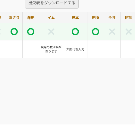
出欠表をダウンロードする
浦
あさり
澤田
イム
笹本
田所
今井
阿部
現場の歓迎会が
太田代理入力
あります