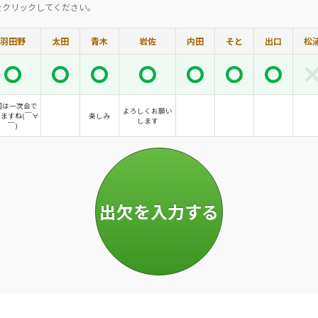
をクリックしてください。
羽田野
太田
青木
岩佐
内田
そと
出口
松
回は一次会で
よろしくお願い
ますね(￣∀
楽しみ
します
￣)