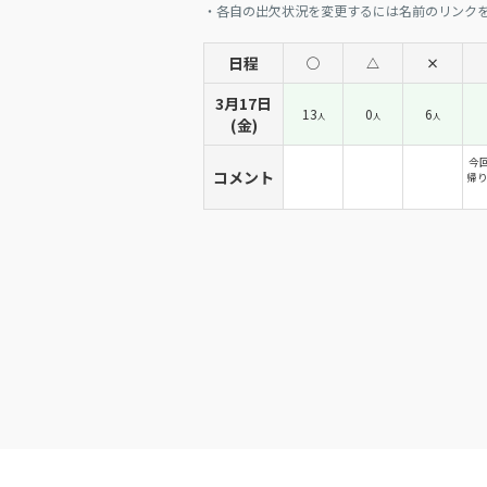
・各自の出欠状況を変更するには名前のリンク
日程
◯
△
×
3月17日
13
0
6
人
人
人
(金)
今
コメント
帰り