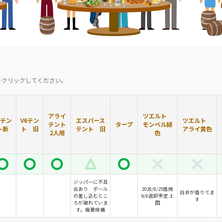
をクリックしてください。
アライ
ツエルト
6テン
V6テン
エスパース
ツエルト
テント
タープ
モンベル緑
ト新
ト 旧
テント 旧
アライ黄色
2人用
色
ジッパーに不具
合あり ポール
2028/8/25借用
白井が借りてま
の差し込むとこ
9/8返却予定 上
す
ろが破れていま
田
す。廃棄候補