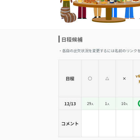
日程候補
・各自の出欠状況を変更するには名前のリンク
v
日程
◯
△
×
12/13
29
1
10
人
人
人
コメント