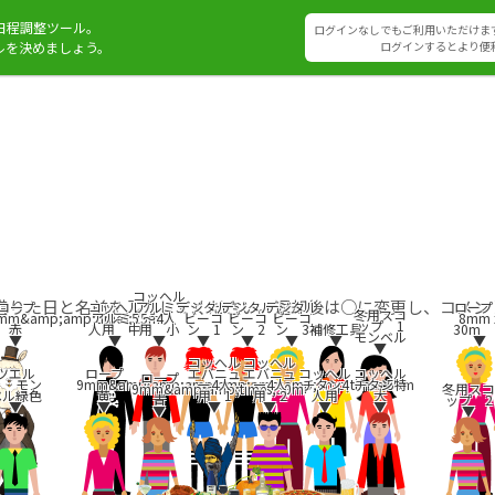
日程調整ツール。
ログインなしでもご利用いただけま
ルを決めましょう。
ログインするとより便
コッへル
借りた日と名前を入力してください。返却後は○に変更し、コメン
ロープ
コッへル
アルミ3
デジタル
デジタル
デジタル
ロー
冬用スコ
mm&amp;amp;times;25m
アルミ5
～4人
ビーコ
ビーコ
ビーコ
8mm 
ップ 1
赤
人用 中
用 小
ン 1
ン 2
ン 3
補修工具
30m
モンベル
▼
▼
▼
▼
▼
▼
▼
▼
▼
コッへル
コッへル
ツエル
ロープ
エバニュ
エバニュ
コッへル
コッへル
ロープ
ト モン
9mm&amp;amp;amp;amp;amp;amp;amp;times;50m
ー4人
ー4人
チタン4
チタン特
9mm&amp;amp;times;50m
冬用スコ
ベル緑色
黄
用 1
用 2
人用
大
青
ップ 2
▼
▼
▼
▼
▼
▼
▼
▼