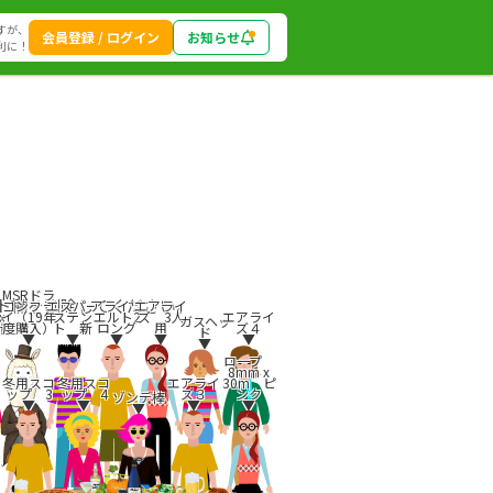
すが、
会員登録 / ログイン
お知らせ
利に！
MSRドラ
ト欄を削除してください。
プ
ゴンフラ
エスパー
アライツ
エアライ
x
イ（19年
ステン
エルト2
ズ 3人
エアライ
ガスヘッ
 青
度購入）
ト 新
ロング
用
ズ４
ド
▼
▼
▼
▼
▼
▼
ロープ
8mm x
冬用スコ
冬用スコ
エアライ
30m ピ
ップ 3
ップ 4
ズ３
ンク
ゾンデ棒
▼
▼
▼
▼
▼