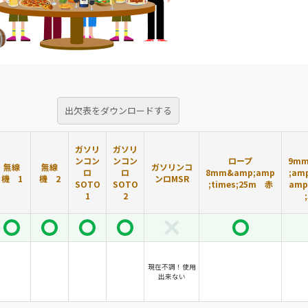
出欠表をダウンロードする
ガソリ
ガソリ
ンコン
ンコン
ロープ
9mm
無線
無線
ガソリンコ
ロ
ロ
8mm&amp;amp
;am
機 1
機 2
ンロMSR
SOTO
SOTO
;times;25m 赤
amp
1
2
現在不調！使用
出来ない