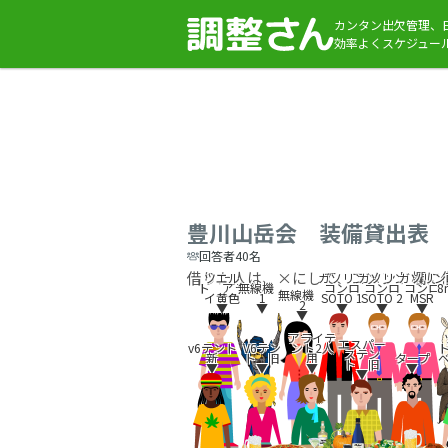
カンタン出欠管理、
効率よくスケジュー
豊川山岳会 装備貸出表
回答者40名
借りた人は、×にして、コメント欄に
ツエル
ガソリン
ガソリン
ガソリン
ト アラ
無線機
コンロ
コンロ
コンロ
8
無線機
イ黄色
1
SOTO 1
SOTO 2
MSR
2
▼
▼
▼
▼
▼
▼
アライテ
エスパー
v6テント
V6テン
ント2人
ステン
新
ト 旧
用
タープ
ト 旧
▼
▼
▼
▼
▼