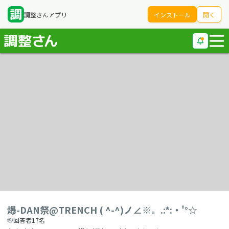
調整さんアプリ
インストール
開く
爆-DAN祭@TRENCH ( ^-^)ノ∠※。.:*:・'°☆
回答者17名