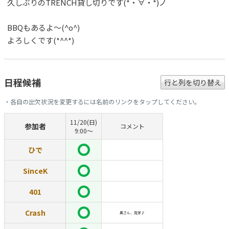
久しぶりのTRENCH貸し切りです(*・∀・*)ノ
BBQもあるよ～(^o^)
よろしくです(*^^*)
日程候補
行と列を切り替え
・各自の出欠状況を変更するには名前のリンクをタップしてください。
11/20(日)
参加者
コメント
9:00〜
ひで
SinceK
401
Crash
奥さん、見学♪