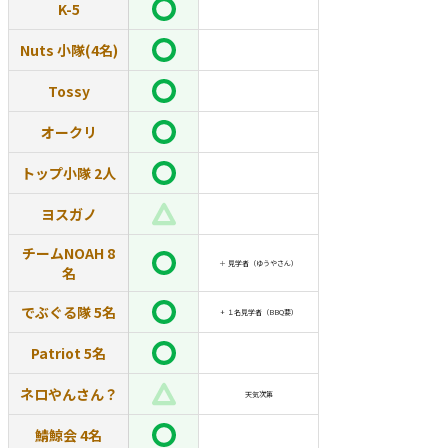
K-5
Nuts 小隊(4名)
Tossy
オークリ
トップ小隊 2人
ヨスガノ
チームNOAH 8
＋ 見学者（ゆうやさん）
名
でぶぐる隊 5名
+ １名見学者（BBQ要）
Patriot 5名
ネロやんさん？
天気次第
鯖鯨会 4名