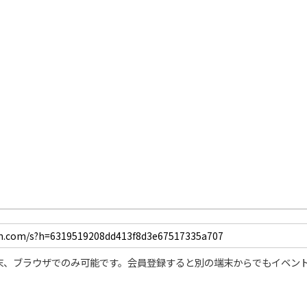
/
Unmute
末、ブラウザでのみ可能です。会員登録すると別の端末からでもイベン