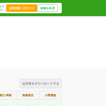
すが、
会員登録 / ログイン
お知らせ
利に！
出欠表をダウンロードする
坂口 輝美
斉藤直志
小野優香