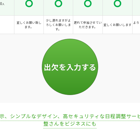
0
人
少し遅れますがよ
宜しくお願い致し
遅れて参加させてい
よろ
ろしくお願いしま
宜しくお願いします
ます。
ただきます。
す。
表示、シンプルなデザイン、高セキュリティな日程調整サー
整さんをビジネスにも
Loaded
:
67.51%