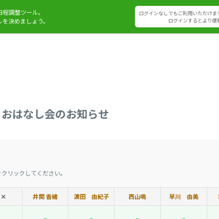
日程調整ツール。
ログインなしでもご利用いただけま
ルを決めましょう。
ログインするとより便
）おはなし会のお知らせ
をクリックしてください。
×
井関 香緒
濵田 由紀子
西山鳴
早川 由美