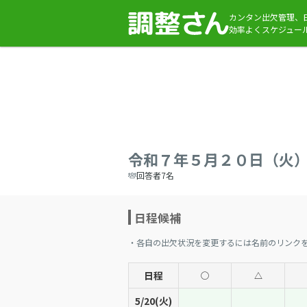
カンタン出欠管理、
効率よくスケジュー
令和７年５月２０日（火
回答者7名
日程候補
・各自の出欠状況を変更するには名前のリンク
日程
◯
△
5/20(火)