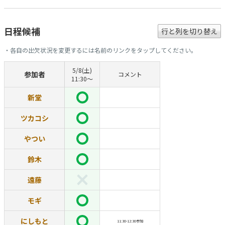
日程候補
行と列を切り替え
・各自の出欠状況を変更するには名前のリンクをタップしてください。
5/8(土)
参加者
コメント
11:30〜
新堂
ツカコシ
やつい
鈴木
遠藤
モギ
にしもと
11:30-12:30参加