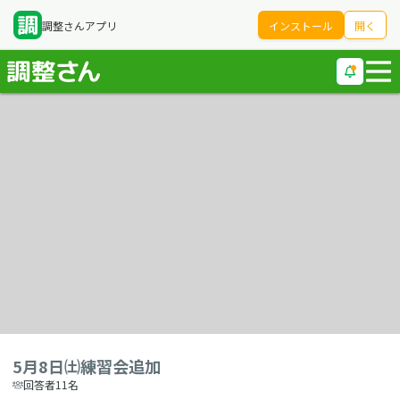
調整さんアプリ
インストール
開く
5月8日㈯練習会追加
回答者11名