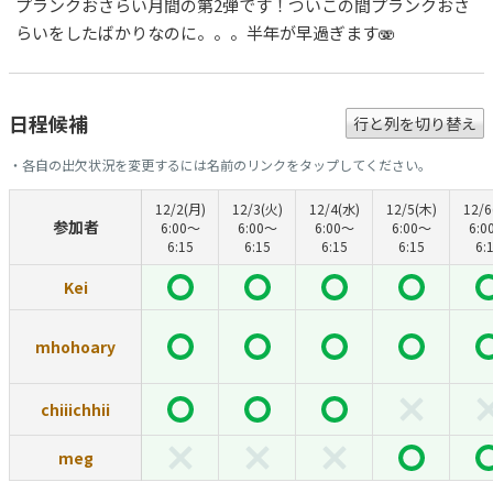
プランクおさらい月間の第2弾です！ついこの間プランクおさ
らいをしたばかりなのに。。。半年が早過ぎます🫨
日程候補
行と列を切り替え
・各自の出欠状況を変更するには名前のリンクをタップしてください。
12/2(月)
12/3(火)
12/4(水)
12/5(木)
12/6
参加者
6:00〜
6:00〜
6:00〜
6:00〜
6:0
6:15
6:15
6:15
6:15
6:
Kei
mhohoary
chiiichhii
meg