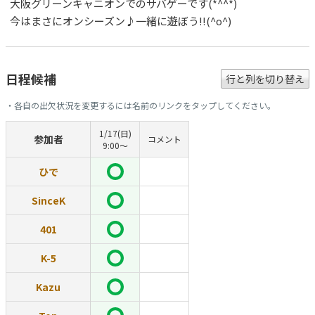
大阪グリーンキャニオンでのサバゲーです(*^^*)
今はまさにオンシーズン♪一緒に遊ぼう!!(^o^)
日程候補
行と列を切り替え
・各自の出欠状況を変更するには名前のリンクをタップしてください。
1/17(日)
参加者
コメント
9:00〜
ひで
SinceK
401
K-5
Kazu