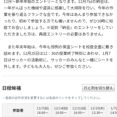
12月〜新年年始のエントリーとなります。12月7日の納会は、
一年がんばった機械や道具に感謝して大掃除を行い、今年の作
業を振り返るフランクな会です。今年はあんまり参加できなか
ったり、初めて参加する方でも構いませんので、ぜひ16時に校
庭でお会いしましょう。※従前「納会」のエントリーをしてい
ただきました方は、再度エントリーの必要はありません。
​ また年末年始は、今年も恒例の保温シートを校庭全面に敷き
詰めます。12月25日は12：30の授業終了時刻にあわせ、1月7
日はサッカーの活動前に、サッカーのみんなと一緒にシートを
外します。子どもも大人も、ぜひご参加ください。
日程候補
行と列を切り替え
・各自の出欠状況を変更するには名前のリンクをタップしてください。
12/7(日)
12/14(日)
12/21(日)
12/25(木)
1/7
参加者
16:00〜
16:00〜
16:00〜
12:30〜
14: