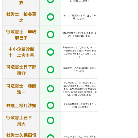
衣
しくお願いします！
社労士 柏谷英
テニスご無沙汰ですが、宜しくお
之
願いします。
行政書士 辛嶋
初めて参加させていただきます。よ
麻己子
ろしくお願い致します。
中小企業診断
企画ありがとうございます。テニス
一度参加させて頂いて以来の参加
士 二宮圭吾
になりますがよろしくお願いしま
す
司法書士日下部
柏崎先生、この度はお誘い有難う
綾介
ございます！
はじめまして。日下部さんよりご
司法書士 藤間
紹介いただきまして、参加いたし
ます。19時30分頃からの参加にな
浩一
ります。とうまと読みますので、よ
ろしくお願いいたします。
弁護士植月沙知
テニスご無沙汰してます💦よろし
くお願いします😊
行政書士石下
貴大
社労士久保田慎
かっしーさんに久しぶりに会える