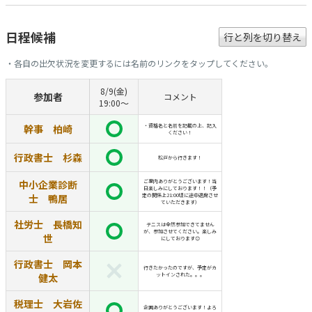
日程候補
行と列を切り替え
・各自の出欠状況を変更するには名前のリンクをタップしてください。
8/9(金)
参加者
コメント
19:00～
幹事 柏崎
・資格名と名前を記載の上、記入
ください！
行政書士 杉森
松戸から行きます！
中小企業診断
ご案内ありがとうございます！当
日楽しみにしております！！（予
士 鴨居
定の関係上21:00頃に途中退席させ
ていただきます）
社労士 長橋知
テニスは全然参加できてません
が、参加させてください。楽しみ
世
にしております😊
行政書士 岡本
行きたかったのですが、予定がカ
健太
ットインされた。。。
税理士 大岩佐
企画ありがとうございます！よろ