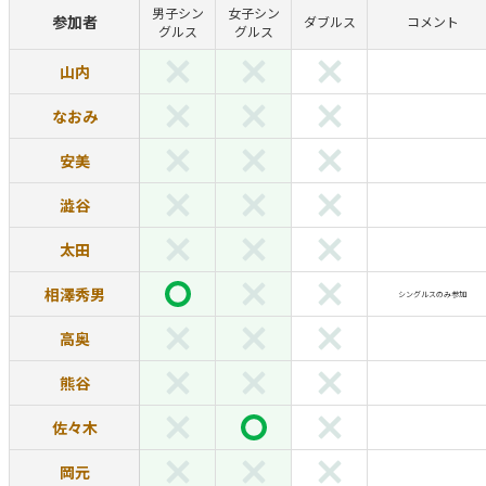
男子シン
女子シン
参加者
ダブルス
コメント
グルス
グルス
山内
なおみ
安美
澁谷
太田
相澤秀男
シングルスのみ参加
高奥
熊谷
佐々木
岡元