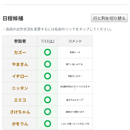
日程候補
行と列を切り替え
・各自の出欠状況を変更するには名前のリンクをタップしてください。
参加者
7/11(土)
コメント
カズー
幹事でーす
やまきん
朝ラン楽しみです。
イチロー
早起きします！
ニッタン
2年連続参加させていただきます^
^
エミコ
起きれるかな〜😴
さけちゃん
最後まで頑張ります
かをりん
いよいよ暑くなってきましたね