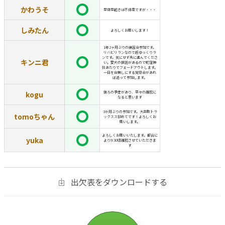
かわうそ
早寝早起きは不得意ですが・・・
しみたん
よろしくお願いします！
1年2ヶ月ぶりの練習会参加です。
リハビリランなので超ゆっくりラ
ンです。気にせず先に進んでくださ
キンニ君
い。愛犬の世話があるので蛇窪神
社あたりでフェードアウトします。
一日を台無しにする覚悟会があれ
ば追って参加します。
kogu
後ろの予定があり、早々の離脱に
なると思います
3か月ぶりの参加です。大井町トラ
tomoちゃん
ックスス初めてです！よろしくお
願いします。
よろしくお願いいたします。都合に
yuka
より9:30頃離脱させていただきま
す
出欠表をダウンロードする