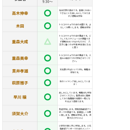
9:30〜
当会代表の高木です。皆様とお会い
高木伸幸
できることを楽しみにしておりま
す♪懇親会参加
木田
トルコキキョウの会の木田です。よ
ろしくお願いします。懇親会参加
トルコキキョウの会の重森です。ど
うしてもスケジュールが調整でき
重森大成
ず懇親会はいけるかもだけど 八
王子に着くのは午後5時前後になる
と思う
トルコキキョウの会の重森です。人
重森美幸
混みは苦手ですが参加させてくだ
さい。
貫井孝雄
天気良ければいいですね。親睦会
参加です。
萩原雅子
秋のハイキング楽しみにしていま
す！
楽しみにしています。親睦会も参加
早川 穣
させてください。製薬会社に勤務
しており脳腫瘍の克服の一助にな
れるよう頑張ります。
急遽参加します。限局性脳幹部グリ
須賀大介
オーマの患者です。皆様宜しくお願
い致します。懇親会参加します。須
賀大介(大ちゃん)
小学生の娘と共に参加します。小児
脳幹部グリオーマの会のメンバー