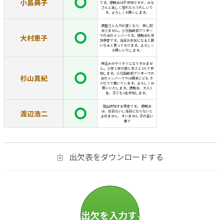
小島典子
です。懇親会は不参加ですが、みな
さんと楽しく登れたらうれしいで
す。よろしくお願いします。
調整さん入力が遅くなり、申し訳
ありません。小児脳幹部グリオー
大村恵子
マの会のメンバーです。懇親会も参
加予定です。当日お天気になると良
いなぁと思っております。よろしく
お願いいたします。
申込みがギリギリになりすみませ
ん。小学１年の娘と主人と3人で参
加します。小児脳幹部グリオーマの
杉山真紀
会のメンバーで今は横浜こども ホ
スピスで働いています。よろしくお
願いいたします。懇親会、大人2
名、子ども1名参加します。
登山参加する予定です。 懇親会
渡辺浩二
は、前日ないし当日にならないと
よめません、すいません 子の習い
事で
出欠表をダウンロードする