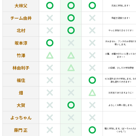
大林父
元気に参加します！
チーム由井
早起き頑張ります！
北村
やっと参加できそうです！
坂本淳
すみません、ブンタのみ参加で
願いします。
竹澤
火曜、木曜行きたいと思ってお
ますー！
林由利子
15日朝、少しだけ参加予定
福住
6/18遅れますが参加します。お
達も連れて行きます！
畑
お天気でありますように！
大賀
よろしくお願い致します。
よっちゃん
藤門 正
睦と参加します。(ばーちゃんも
くかも？)