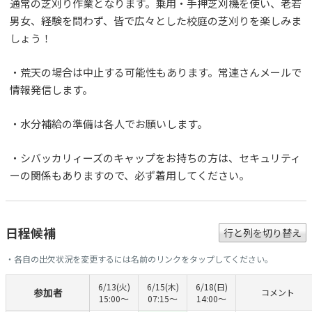
通常の芝刈り作業となります。乗用・手押芝刈機を使い、老若
男女、経験を問わず、皆で広々とした校庭の芝刈りを楽しみま
しょう！
・荒天の場合は中止する可能性もあります。常連さんメールで
情報発信します。
・水分補給の準備は各人でお願いします。
・シバッカリィーズのキャップをお持ちの方は、セキュリティ
ーの関係もありますので、必ず着用してください。
日程候補
行と列を切り替え
・各自の出欠状況を変更するには名前のリンクをタップしてください。
6/13(火)
6/15(木)
6/18(日)
参加者
コメント
15:00〜
07:15〜
14:00〜