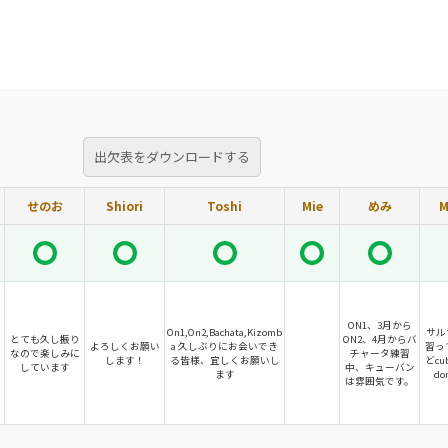
出欠表をダウンロードする
せのお
Shiori
Toshi
Mie
めみ
M
ON1、3月から
On1,On2,Bachata,Kizomb
サルサ
とても久し振り
ON2、4月からバ
よろしくお願い
a 久しぶりにお会いでき
習っ
なので楽しみに
チャータ練習
します！
る皆様、宜しくお願いし
どcub
しています
中、キューバン
ます
do
は雰囲気です。