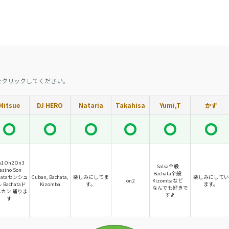
をクリックしてください。
Mitsue
DJ HERO
Nataria
Takahisa
Yumi,T
かず
1 On2 On3
Salsa全般
asino Son
Bachata全般
chataセンシュ
Cuban, Bachata,
楽しみにしてま
楽しみにしてい
on2
Kizombaなど
 Bachataド
Kizomba
す。
ます。
なんでも好きで
カン 踊りま
す🎵
す