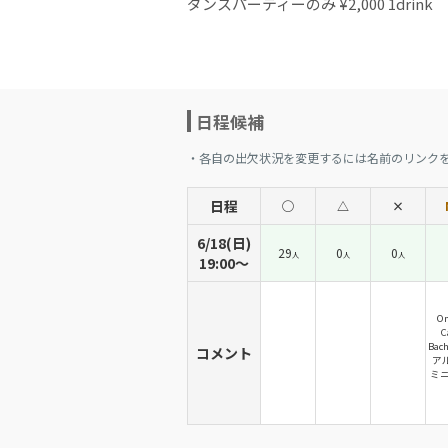
ダンスパーティーのみ ¥2,000 1drink
日程候補
・各自の出欠状況を変更するには名前のリンク
日程
◯
△
×
6/18(日)
29
0
0
人
人
人
19:00〜
On
C
Ba
コメント
アル
ミニ