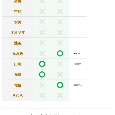
高奥
中村
安美
オオヤマ
澁谷
なおみ
佐伯さんと
山崎
氏家さん
氏家
佐伯
沼倉さんと
きむら