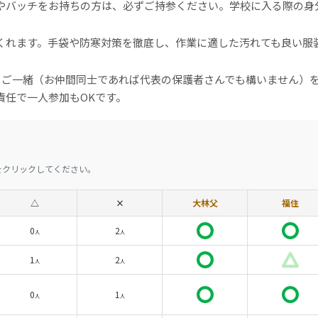
やバッチをお持ちの方は、必ずご持参ください。学校に入る際の身
くれます。手袋や防寒対策を徹底し、作業に適した汚れても良い服
とご一緒（お仲間同士であれば代表の保護者さんでも構いません）
責任で一人参加もOKです。
をクリックしてください。
△
×
大林父
福住
0
2
人
人
1
2
人
人
0
1
人
人