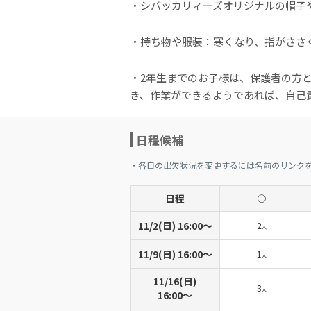
・シバッカリィーズオリジナルの帽子
・持ち物や服装：寒くなり、指がささ
・2年生までのお子様は、保護者の方
き、作業ができるようであれば、自己
日程候補
・各自の出欠状況を変更するには名前のリンク
日程
◯
11/2(日) 16:00〜
2
人
11/9(日) 16:00〜
1
人
11/16(日)
3
人
16:00〜