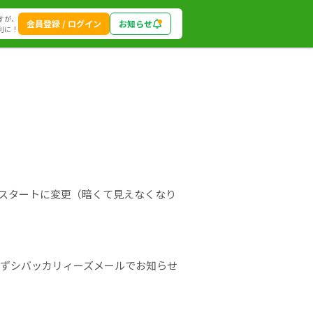
すが、
会員登録 / ログイン
お知らせ
利に！
時スタートに変更（暗くて見えなくなり
必ずシバッカリィーズメールでお知らせ