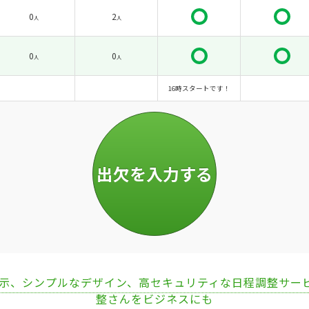
0
2
人
人
0
0
人
人
16時スタートです！
表示、シンプルなデザイン、高セキュリティな日程調整サー
整さんをビジネスにも