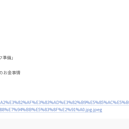
フ準備」
本のお金事情
3%82%A2%E3%82%AF%E3%83%AD%E3%82%B9%E5%85%AC%E5%
8%E7%94%BB%E5%83%8F%E2%91%A0.jpg.jpeg