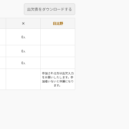
出欠表をダウンロードする
×
日比野
0
人
0
人
0
人
参加される方は出欠入力
をお願いしたします。参
加者いないと休講になり
ます。