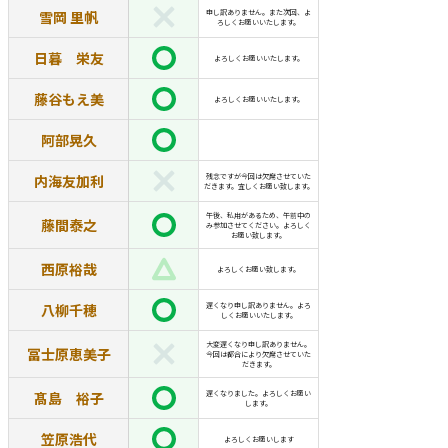
雪岡 里帆
申し訳ありません。また次回、よ
ろしくお願いいたします。
日暮 栄友
よろしくお願いいたします。
藤谷もえ美
よろしくお願いいたします。
阿部晃久
内海友加利
残念ですが今回は欠席させていた
だきます。宜しくお願い致します。
午後、私用があるため、午前中の
藤間泰之
み参加させてください。よろしく
お願い致します。
西原裕哉
よろしくお願い致します。
八柳千穂
遅くなり申し訳ありません。よろ
しくお願いいたします。
大変遅くなり申し訳ありません。
冨士原恵美子
今回は都合により欠席させていた
だきます。
髙島 裕子
遅くなりました。よろしくお願い
します。
笠原浩代
よろしくお願いします