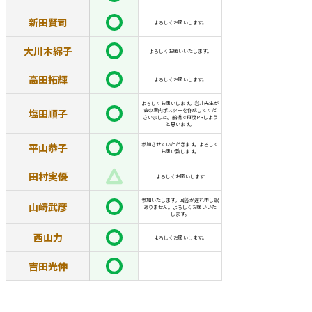
新田賢司
よろしくお願いします。
大川木綿子
よろしくお願いいたします。
高田拓輝
よろしくお願いします。
よろしくお願いします。岩井先生が
塩田順子
会の案内ポスターを作成してくだ
さいました。船橋で再度PRしよう
と思います。
平山恭子
参加させていただきます。よろしく
お願い致します。
田村実優
よろしくお願いします
参加いたします。回答が遅れ申し訳
山﨑武彦
ありません。よろしくお願いいた
します。
西山力
よろしくお願いします。
吉田光伸