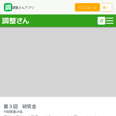
調整さんアプリ
インストール
開く
第３回 研究会
回答者26名