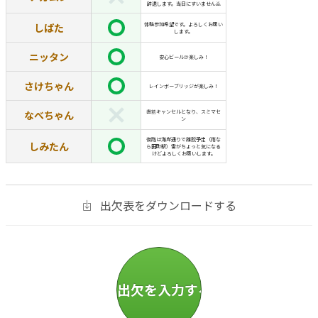
辞退します。当日にすいません🙇
しばた
体験参加希望です。よろしくお願い
します。
ニッタン
安心ビール🍺楽しみ！
さけちゃん
レインボーブリッジが楽しみ！
なべちゃん
直前キャンセルとなり、スミマセ
ン
復路は海岸通りで離脱予定（雨な
しみたん
ら田町駅）雷がちょっと気になる
けどよろしくお願いします。
出欠表をダウンロードする