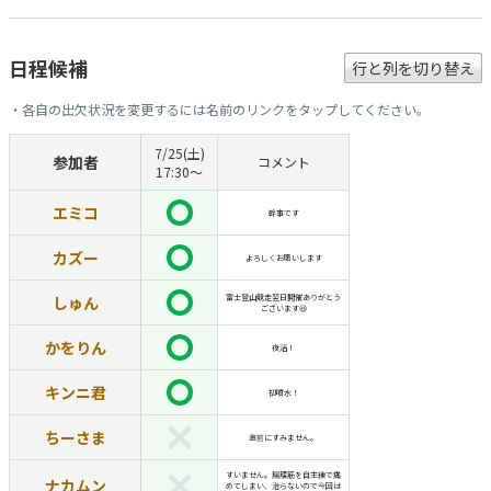
日程候補
行と列を切り替え
・各自の出欠状況を変更するには名前のリンクをタップしてください。
7/25(土)
参加者
コメント
17:30〜
エミコ
幹事です
カズー
よろしくお願いします
しゅん
富士登山競走翌日開催ありがとう
ございます😆
かをりん
夜活！
キンニ君
初噴水！
ちーさま
直前にすみません。
すいません。腸腰筋を自主練で痛
ナカムン
めてしまい、治らないので今回は