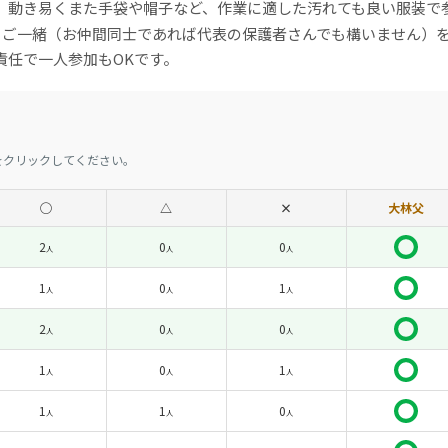
、動き易くまた手袋や帽子など、作業に適した汚れても良い服装で
とご一緒（お仲間同士であれば代表の保護者さんでも構いません）
責任で一人参加もOKです。
をクリックしてください。
◯
△
×
大林父
2
0
0
人
人
人
1
0
1
人
人
人
2
0
0
人
人
人
1
0
1
人
人
人
1
1
0
人
人
人