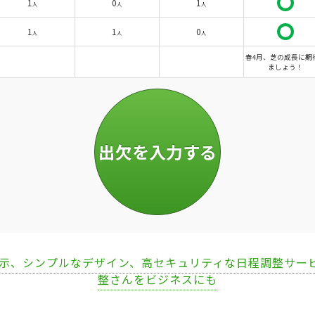
1
0
1
人
人
人
1
1
0
人
人
人
春4月、芝の成長に期
ましょう！
表示、シンプルなデザイン、高セキュリティな日程調整サー
整さんをビジネスにも