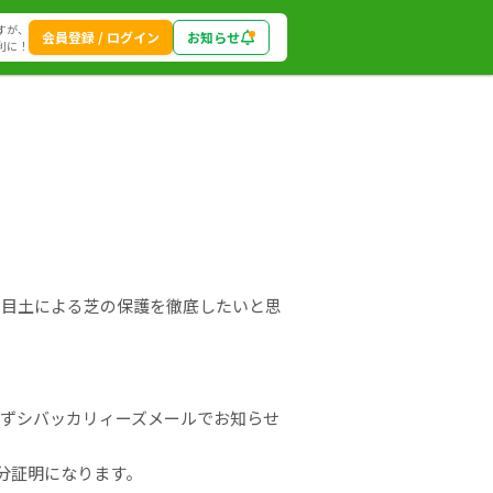
すが、
会員登録 / ログイン
お知らせ
利に！
は目土による芝の保護を徹底したいと思
必ずシバッカリィーズメールでお知らせ
分証明になります。