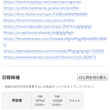
https://bootstrapbay.com/user/naomigones
https://profile.hatena.ne.jp/alisrum/profile
https://foro.ribbon.es/topic/51083/dfdfdfdfdfdfd
https://forum.lexulous.com/user/carlitos
https://forum.daoyidh.com/topic/25473/sdgfgfgfgf
https://scrapbox.io/sikasik/sfdgfgfgfhgh
https://forumketoan.com/threads/dfghdfhjgdfjhdjfdfd.5894
5/
https://diendannhansu.com/threads/ffhghghghgh.715559/
https://www.khedmeh.com/wall/forum/topic/620071
日程候補
行と列を切り替え
・各自の出欠状況を変更するには名前のリンクをタップしてください。
Feb
Feb
参加者
6(Thu)
15(Sat)
コメント
19:00〜
19:00〜