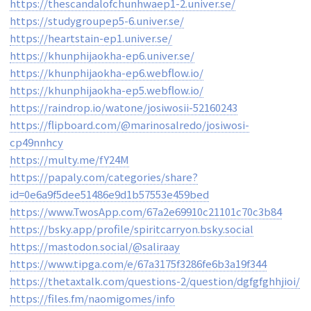
https://thescandalofchunhwaep1-2.univer.se/
https://studygroupep5-6.univer.se/
https://heartstain-ep1.univer.se/
https://khunphijaokha-ep6.univer.se/
https://khunphijaokha-ep6.webflow.io/
https://khunphijaokha-ep5.webflow.io/
https://raindrop.io/watone/josiwosii-52160243
https://flipboard.com/@marinosalredo/josiwosi-
cp49nnhcy
https://multy.me/fY24M
https://papaly.com/categories/share?
id=0e6a9f5dee51486e9d1b57553e459bed
https://www.TwosApp.com/67a2e69910c21101c70c3b84
https://bsky.app/profile/spiritcarryon.bsky.social
https://mastodon.social/@saliraay
https://www.tipga.com/e/67a3175f3286fe6b3a19f344
https://thetaxtalk.com/questions-2/question/dgfgfghhjioi/
https://files.fm/naomigomes/info