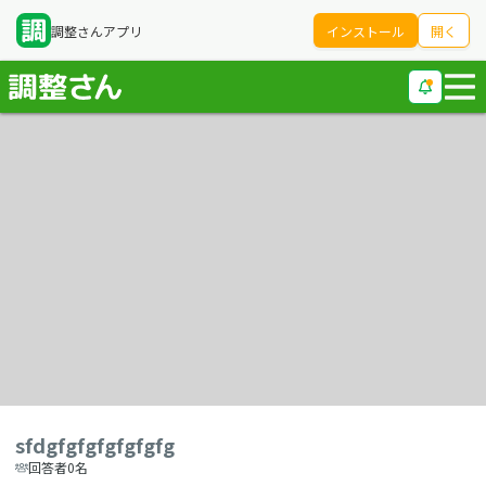
調整さんアプリ
インストール
開く
sfdgfgfgfgfgfgfg
回答者0名