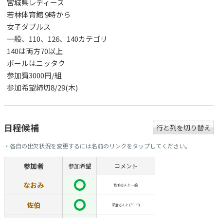
宮城県レディース
若林体育館 9時から
女子ダブルス
一般、110、126、140カテゴリ
140は両方70以上
ボールはニッタク
参加費3000円/組
参加希望締切8/29(木)
日程候補
行と列を切り替え
・各自の出欠状況を変更するには名前のリンクをタップしてください。
参加者
参加希望
コメント
なおみ
佐伯さんと一般
佐伯
沼倉さんと(*ˊᵕˋ*)