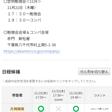
〇定例勉強会＜11月＞
11月21日（木曜）
１７：３０〜勉強会
１９：３０〜コンパ
〇勉強会会場＆コンパ会場
赤門 新社屋
千葉県八千代市村上南5-1-36
https://akamon.co.jp/company/
日程候補
行と列を切り替え
・各自の出欠状況を変更するには名前のリンクをタップしてください。
11/21(木)
11/21(木)
11/21(木)
参加者
17:30〜
コメント
17:30〜
19:45〜
zoom
片岡輝晃
よろしくお願いします