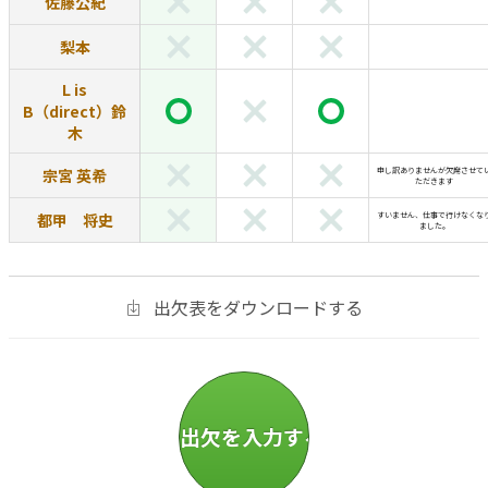
佐藤公紀
梨本
L is
B（direct）鈴
木
宗宮 英希
申し訳ありませんが欠席させて
ただきます
都甲 将史
すいません、仕事で行けなくな
ました。
出欠表をダウンロードする