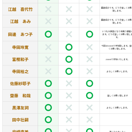
江越 喜代竹
田邊紹介です。どうぞ宜しくお願
致します。
江越 あみ
田邊紹介です。どうぞ宜しくお願
致します。
いつもお世話になり有難う御座
田邊 あつ子
ます。どうぞ宜しくお願い致し
す。
寺田玲寛
今回はzoomで参加致します。宜
くお願い致します。
富樫和子
zoomで参加いたします。
寺田裕之
よろしくお願いします。
佐藤紗耶子
齋藤 和哉
宜しくお願い致します
黒澤友詞
よろしくお願いします。
田中壮嗣
岩崎直美
遅くなりました！