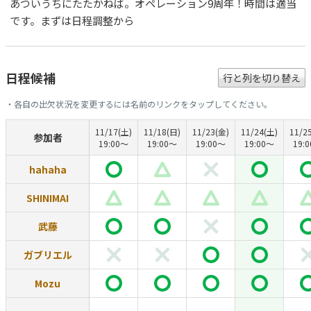
あついうちにたたかねば。オペレーション9周年！時間は適当
です。まずは日程調整から
日程候補
行と列を切り替え
・各自の出欠状況を変更するには名前のリンクをタップしてください。
11/17(土)
11/18(日)
11/23(金)
11/24(土)
11/2
参加者
19:00〜
19:00〜
19:00〜
19:00〜
19:
hahaha
SHINIMAI
武藤
ガブリエル
Mozu