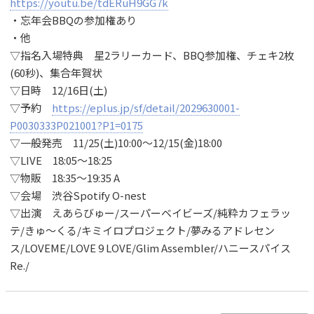
https://youtu.be/tdERuH9GG7k
・忘年会BBQの参加権あり
・他
▽指名入場特典 星2ラリーカード、BBQ参加権、チェキ2枚
(60秒)、集合年賀状
▽日時 12/16日(土)
▽予約
https://eplus.jp/sf/detail/2029630001-
P0030333P021001?P1=0175
▽一般発売 11/25(土)10:00～12/15(金)18:00
▽LIVE 18:05〜18:25
▽物販 18:35〜19:35 A
▽会場 渋谷Spotify O-nest
▽出演 えあらびゅー/スーパーベイビーズ/純粋カフェラッ
テ/きゅ～くる/キミイロプロジェクト/夢みるアドレセン
ス/LOVEME/LOVE 9 LOVE/Glim Assembler/ハニースパイス
Re./