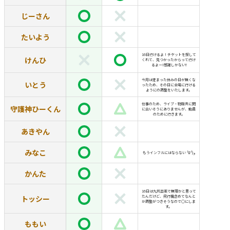
じーさん
たいよう
16日行けるよ！チケットを探して
けんひ
くれて、見つかったからって行け
るよー!感謝しかない❗
今月は定まった休みの日が無くな
いとう
ったため、その日に会場に行ける
ようにの調整をいたします。
仕事のため、ライブ・物販共に間
守護神ひーくん
に合いそうにありませんが、動員
のために行きます。
あきやん
みなこ
もうインフルにはならない °̀ﾛ°́)و
かんた
16日は九州出張で無理かと思って
トッシー
たんだけど、飛行機含めてなんと
か調整がつきそうなので○にしま
す。
ももい