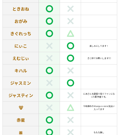
ときおね
おがみ
きぐれっち
にぃこ
楽しみにしてます！
えむじぃ
きこ枠でお願いします🙇‍♀️
キハル
ジャスミン
ジャスティン
にあさんを配信で見てファンにな
った新参者です。
🐻
今年締めのMarqueemini気合い
入ってます
赤星
🎀
ももな推し