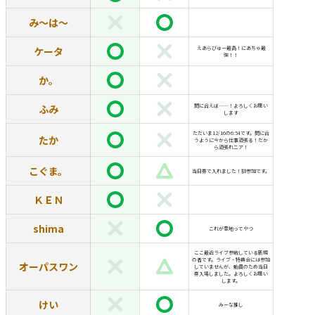
み〜は〜
ケータ
えあらびゅー最高！にあちゃ最
強！！
か。
ふみ
間に合えば……！よろしくお願い
します
ただいま12/16の6:54です。間に合
たか
うように今から仕事頑張る！だか
ら頑張れニア！
こぐま。
当日券で入れました！初参加です。
ＫＥＮ
shima
これが意地ってやつ
ここ最近ライブ参戦している新規
の者です。ライブ・特典会には参加
オーパスワン
していませんが、動員のため当日
券入場しました。よろしくお願い
します。
けい
みーな推し