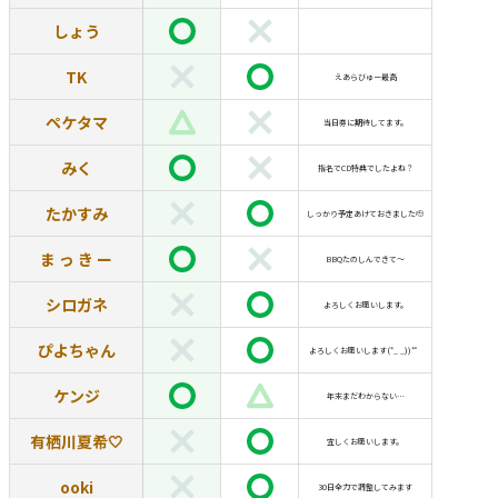
しょう
TK
えあらびゅー最高
ペケタマ
当日券に期待してます。
みく
指名でCD特典でしたよね？
たかすみ
しっかり予定あけておきました🫡
ま っ き ー
BBQたのしんできて〜
シロガネ
よろしくお願いします。
ぴよちゃん
よろしくお願いします(*_ _))*゜
ケンジ
年末まだわからない…
有栖川夏希‪🤍
宜しくお願いします。
ooki
30日全力で調整してみます