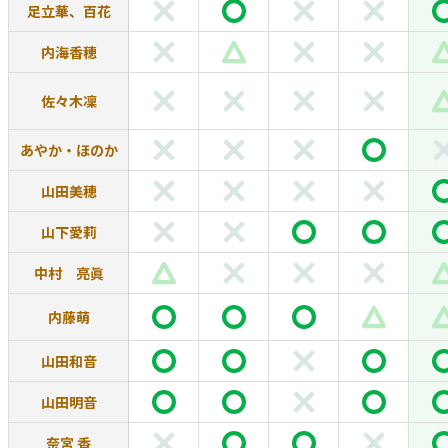
足立華、百花
内海香穂
佐々木凜
あやか・ほのか
山田美穂
山下愛莉
中村 亮眞
内藤萌
山田和音
山田明音
奈宮 香