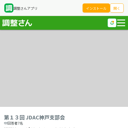
調整さんアプリ
インストール
開く
第１３回 JDAC神戸支部会
回答者7名