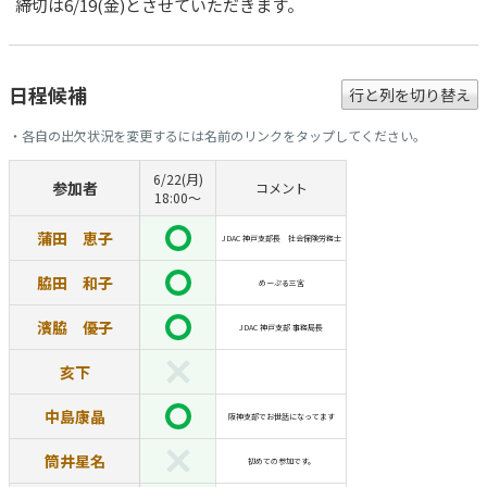
締切は6/19(金)とさせていただきます。
日程候補
行と列を切り替え
・各自の出欠状況を変更するには名前のリンクをタップしてください。
6/22(月)
参加者
コメント
18:00〜
蒲田 恵子
JDAC 神戸支部長 社会保険労務士
脇田 和子
めーぷる三宮
濱脇 優子
JDAC 神戸支部 事務局長
亥下
中島康晶
阪神支部でお世話になってます
筒井星名
初めての参加です。